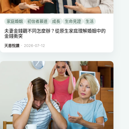
家庭婚姻
初信者慕道
成長
生命見證
生活
夫妻金錢觀不同怎麼辦？從原生家庭理解婚姻中的
金錢衝突
．
天恩悅讀
2026-07-12