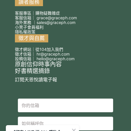
讀者服務
客服專區｜購物疑難雜症
客服信箱｜
grace@graceph.com
海外業務 ｜
sales@graceph.com
小凳子會員福利
隱私權政策
徵才與自薦
徵才網站｜從104加入我們
徵才信箱｜
hr@graceph.com
投稿信箱｜
hello@graceph.com
原創信仰時事內容
好書精選摘錄
訂閱天恩悅讀電子報