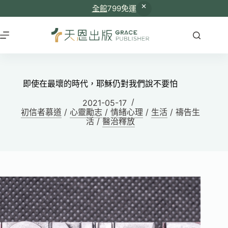
全館
799免運
即使在最壞的時代，耶穌仍對我們說不要怕
2021-05-17
初信者慕道
/
心靈勵志
/
情緒心理
/
生活
/
禱告生
活
/
醫治釋放