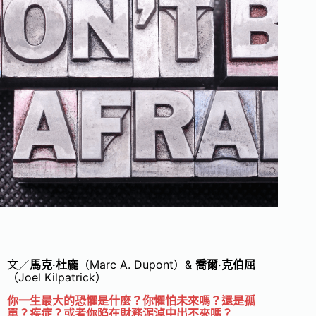
文／
馬克‧杜龐
（Marc A. Dupont）&
喬爾‧克伯屈
（Joel Kilpatrick）
你一生最大的恐懼是什麼？你懼怕未來嗎？還是孤
單？疾症？或者你陷在財務泥淖中出不來嗎？