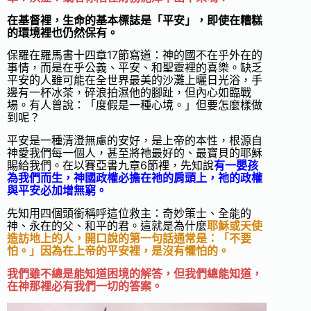
在基督裡，生命的基本標誌是「平安」，即使在糟糕
的環境裡也仍然保有。
保羅在羅馬書十四章17節寫道：神的國不在乎外在的
事情，而是在乎公義、平安、和聖靈裡的喜樂。缺乏
平安的人雖可能在全世界最美的沙灘上曬日光浴，手
邊有一杯冰茶，碎浪拍濕他的腳趾，但內心如臨戰
場。有人曾說：「度假是一種心境。」但要怎麼樣做
到呢？
平安是一種清澄無慮的安好，是上帝的本性，根源自
神愛我們每一個人，甚至將祂最好的、最寶貝的耶穌
賜給我們。在以賽亞書九章6節裡，先知說
有一嬰孩
為我們而生，神國政權必擔在祂的肩頭上，祂的政權
與平安必加增無窮。
先知用四個頭銜稱呼這位救主：奇妙策士、全能的
神、永在的父、和平的君。這就是為什麼
耶穌或天使
造訪地上的人，開口說的第一句話通常是：「不要
怕。」
因為在上帝的平安裡，是沒有懼怕的。
我們雖不總是能知道困境的解答，但我們總能知道，
在神那裡必有我們一切的答案。