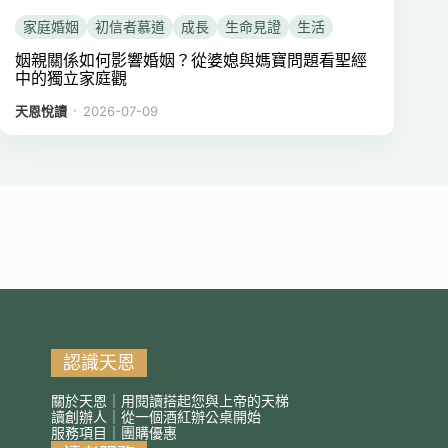
家庭婚姻
初信者慕道
成長
生命見證
生活
姻親關係如何影響婚姻？從婆媳與媽寶問題看聖經
中的獨立家庭觀
．
天恩悅讀
2026-07-09
認識天恩
關於天恩｜用閱讀搭起您與上帝的天梯
讀創辦人｜從一個酒紅辦公桌開始
服務項目｜團購優惠