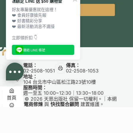
💰綁定 LINE 送 $50 購物金
好友專屬優惠就在這裡！
立即訂閱
❤️ 會員好康搶先報
❤️ 好書精彩分享
❤️ 最新活動消息不漏接
立即領折扣 👇
連結 LINE 帳號
電話：
傳真：
02-2508-1051
02-2508-1053
地址：
104 台北市中山區松江路23號10樓
服務時間：
週一至五 10:00~12:30｜13:30~18:00
首頁
Copyright © 2026 天恩出版社 保留一切權利。｜本網
站由
電商修煉
與
快找整合顧問
建置維護。
✕
悅讀
收藏