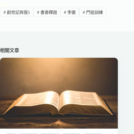
標籤
#
創世記與我5
#
書香釋迦
#
李徹
#
門徒訓練
相關文章