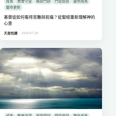
成長
教會守望
福音門訓
門徒造就
靈命成長
靈命更新
基督徒如何看待苦難與祝福？從聖經重新理解神的
心意
2026-07-29
．
天恩悅讀
成長
教會守望
福音門訓
門徒造就
靈命成長