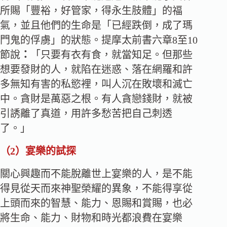
所賜「豐裕，好管家，得永生肢體」的福
氣，並且他們的生命是「已經跌倒，成了瑪
門鬼的俘虜」的狀態。提摩太前書六章8至10
節說
：
「只要有衣有食，就當知足。但那些
想要發財的人，就陷在迷惑、落在網羅和許
多無知有害的私慾裡，叫人沉在敗壞和滅亡
中。貪財是萬惡之根。有人貪戀錢財，就被
引誘離了真道，用許多愁苦把自己刺透
了。」
（
2）
宴樂的試探
關心興趣而不能脫離世上宴樂的人，是不能
得見從天而來神聖榮耀的異象，不能得享從
上頭而來的智慧、能力、恩賜和賞賜，也必
將生命、能力、財物和時光都浪費在宴樂