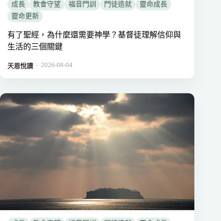
成長
教會守望
福音門訓
門徒造就
靈命成長
靈命更新
有了聖經，為什麼還需要神學？基督徒理解信仰與
生活的三個關鍵
2026-08-04
．
天恩悅讀