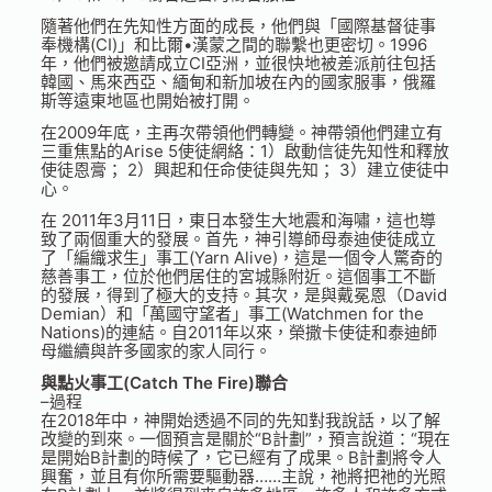
隨著他們在先知性方面的成長，他們與「國際基督徒事
奉機構(CI)」和比爾•漢蒙之間的聯繫也更密切。1996
年，他們被邀請成立CI亞洲，並很快地被差派前往包括
韓國、馬來西亞、緬甸和新加坡在內的國家服事，俄羅
斯等遠東地區也開始被打開。
在2009年底，主再次帶領他們轉變。神帶領他們建立有
三重焦點的Arise 5使徒網絡：1）啟動信徒先知性和釋放
使徒恩膏； 2）興起和任命使徒與先知； 3）建立使徒中
心。
在 2011年3月11日，東日本發生大地震和海嘯，這也導
致了兩個重大的發展。首先，神引導師母泰迪使徒成立
了「編織求生」事工(Yarn Alive)，這是一個令人驚奇的
慈善事工，位於他們居住的宮城縣附近。這個事工不斷
的發展，得到了極大的支持。其次，是與戴冕恩（David
Demian）和「萬國守望者」事工(Watchmen for the
Nations)的連結。自2011年以來，榮撒卡使徒和泰迪師
母繼續與許多國家的家人同行。
與點火事工(Catch The Fire)聯合
–過程
在2018年中，神開始透過不同的先知對我說話，以了解
改變的到來。一個預言是關於“B計劃”，預言說道：“現在
是開始B計劃的時候了，它已經有了成果。B計劃將令人
興奮，並且有你所需要驅動器……主說，祂將把祂的光照