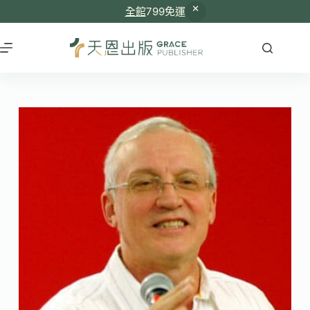
全館
799免運