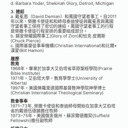
d. Barbara Yoder, Shekinah Glory, Detroit, Michigan
3. 連結
a. 戴冕恩（David Demian）和萬國守望者事工。自2011
年以來，榮撒卡使徒和和師母泰迪使徒與戴冕恩與萬國
守望者事工保持了密切的連結。萬國守望者事工的行程
是榮撒卡使徒行程安排的重要組成部分。
b. 錫安榮耀國際事工(Glory of Zion)和恰克‧皮爾斯
(Chuck Pierce)
c. 國際基督徒事奉機構(Christian International)和比爾•
漢蒙(Bill Hamon)
履歷
教育
1968年，畢業於加拿大艾伯塔省草原聖經學院(Prairie
Bible Institute)
1971年，艾伯塔大學，教育學學士(University of
Alberta)
1997年，美國佛羅里達國際基督教神學院神學博士
(Christian International Theological Seminary)
教會事奉
1971–73年, 榮撒卡使徒和泰迪師母開始在加拿大艾伯塔
省的戴德伍德鎮擔任牧師
1973–75年，美國俄亥俄州，蘇菲爾德團契(Suffield
Fellowshi)擔任副牧師