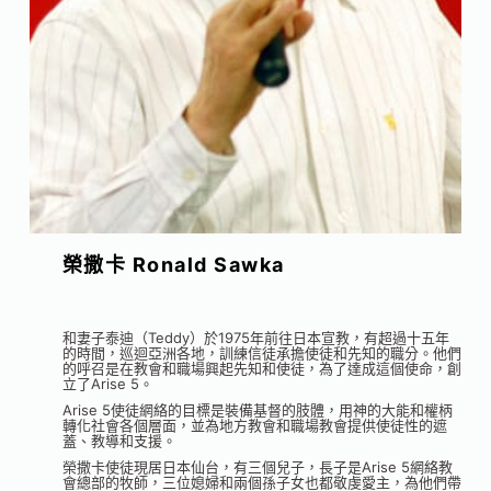
榮撒卡 Ronald Sawka
和妻子泰迪（Teddy）於1975年前往日本宣教，有超過十五年
的時間，巡迴亞洲各地，訓練信徒承擔使徒和先知的職分。他們
的呼召是在教會和職場興起先知和使徒，為了達成這個使命，創
立了Arise 5。
Arise 5使徒網絡的目標是裝備基督的肢體，用神的大能和權柄
轉化社會各個層面，並為地方教會和職場教會提供使徒性的遮
蓋、教導和支援。
榮撒卡使徒現居日本仙台，有三個兒子，長子是Arise 5網絡教
會總部的牧師，三位媳婦和兩個孫子女也都敬虔愛主，為他們帶