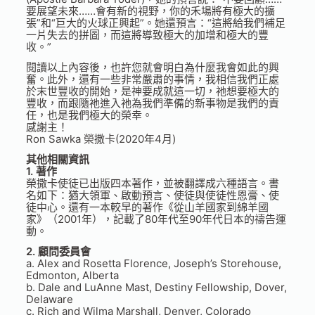
要展望未來……會有新的視野，你的禾場將有極大的擴
張”和“巨大的火球正興起”。她還預言：“這將給我們補足
一片失去的拼圖，而這將導致極大的加增和極大的豐
收。”
閱讀以上內容後，也許您就會明白為什麼我會如此的興
奮。此外，還有一些非常嚴肅的事情，我相信我們正處
於末世豐收的開始，是神要成就這一切，祂想要極大的
豐收，而跟隨祂進入祂為我們準備的新事物是我們的責
任，也是我們極大的榮幸。
感謝主！
Ron Sawka 榮撒卡(2020年4月)
其他相關資訊
1. 著作
榮撒卡使徒已出版四本著作，並被翻譯成六種語言。書
名如下：猶大領軍、啟動預言、使徒與使徒性恩膏、使
徒中心。還有一本較早的著作《從山羊國家到綿羊國
家》（2001年），記載了80年代至90年代日本的禱告運
動。
2. 顧問委員會
a. Alex and Rosetta Florence, Joseph’s Storehouse,
Edmonton, Alberta
b. Dale and LuAnne Mast, Destiny Fellowship, Dover,
Delaware
c. Rich and Wilma Marshall, Denver, Colorado