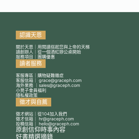
認識天恩
關於天恩｜用閱讀搭起您與上帝的天梯
讀創辦人｜從一個酒紅辦公桌開始
服務項目｜團購優惠
讀者服務
客服專區｜購物疑難雜症
客服信箱｜
grace@graceph.com
海外業務 ｜
sales@graceph.com
小凳子會員福利
隱私權政策
徵才與自薦
徵才網站｜從104加入我們
徵才信箱｜
hr@graceph.com
投稿信箱｜
hello@graceph.com
原創信仰時事內容
好書精選摘錄