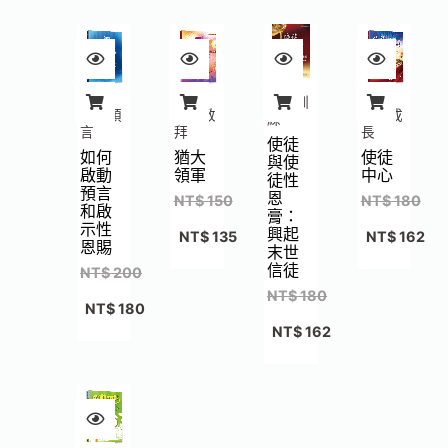
門徒訓
先知預
禱告敬
靈命成
練
言
拜
長
使徒
如何
猶大
使徒
與使
啟動
領軍
中心
徒性
預言
恩
NT$
150
NT$
180
和啟
膏：
示性
興起
NT$
135
NT$
162
恩賜
末世
信徒
NT$
200
NT$
180
NT$
180
NT$
162