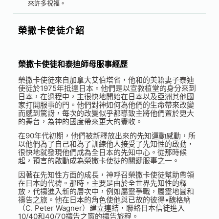
來許多祝福。
榮撒卡使徒介紹
榮撒卡使徒和泰迪師母服事經歷
榮撒卡使徒來自加拿大艾伯塔省，他和的美籍妻子泰迪
使徒於1975年抵達日本。他們是以宣教植堂的身分來到
日本，在過程中，主很快地開始在日本以及亞洲其他國
家打開服事的門。他們對神如何為他們的生命帶來改變
而感到驚訝，每次的改變似乎都導致主將他們置於更大
的舞台，為神的國度帶來更大的豐收。
在90年代初期，他們被新釋放出來的先知運動感動，所
以他們為了自己和為了訓練他人接受了先知性的啟動，
很快地就發現他們成為全日本的先知中心。從那時候
起，預言的啟動成為榮撒卡使徒的關鍵服事之一。
因著在先知性方面的成長，神呼召榮撒卡使徒幫助帶領
在日本的代禱。那時，主要是由於全世界先知性的釋
放，代禱進入新的層次中，例如屬靈爭戰，屬靈地圖和
禱告之旅。他在日本的角色使他與已故的彼得•魏格納
（C. Peter Wagner）建立連結，聯絡日本信徒進入
10/40和40/70禱告之窗的禱告旅程。