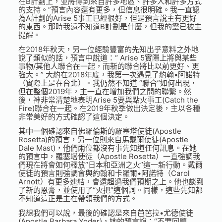
在B計劃上，並將得到來自許多地區、許多人和許多方式
的支持。”預言內容還有更多，但信息很明確。我一直認
為A計劃的Arise 5事工已經很好，但是預言說主有更好
的東西。那時我還不知道B計劃是什麼，但我的靈已被主
提醒。
在2018年秋天，另一位經驗豐富的先知出乎意料之外地
說了類似的話，預言中說道：“ Arise 5實際上將與某些
事物/其他人聯合在一起，而新的聯合將比以前更好、更
強大。” 大約在2018年底，我第一次遇見了約翰•阿諾特
（實際上是在台北）。我仍然不知道 “聯合”如何出現，
但在整個2019年，主一直在增加我們之間的聯繫。然
後，神非常清楚地表明Arise 5要與點火事工(Catch the
Fire)聯合在一起。在2019年秋季做出決定後，主以各種
非常美好的方式確認了這個決定。
其中一個確認來自佛羅倫斯的羅塞塔使徒(Apostle
Rosetta)的預言，另一位則來自馬戴爾使徒(Apostle
Dale Mast)，他們兩位都沒有事先知道任何訊息。在她
的預言中，羅塞塔使徒（Apostle Rosetta）一直強調我
們現在將會如何釋放“日本和亞洲之火”這一新行動。戴爾
使徒的預言則強調會與約翰和卡羅爾•阿諾特（Carol
Arnott）有更多連結，會遠超過我們預期之上。他也談到
了新的恩膏，並使用了“火把”這個詞。同樣，這些先知都
不知道這正是主在帶領我們的方式。
我想我們可以說，最後的確認是來自芭芭拉•尤德使徒
(Apostle Barbara Yoder)，她的預言說：“不要回顧……