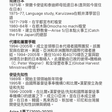
抵達日本
1975年，榮撒卡使徒和泰迪師母抵達日本(直到如今居住
在日本)
1975–77, Language study, Karuizawa在輕井澤學習日
語
1977–79年，在宇都宮市町植堂
1980–84年，在栃木縣Omocha no machi植堂
1985年，建立佐野教會—Arise 5/日本點火事工(Catch
the Fire Japan)的總部
代禱和屬靈爭戰
1994–2005年，成立並領導日本代禱者國際團契，該團
契與在歐洲、美國、亞洲和非洲團隊的國際代禱者連
結。1994–2005年，擔任10/40 和40/70禱告之窗與歐
洲禱告計劃的日本聯絡人，此運動由已故的彼得•魏格納
（C. Peter Wagner）和全球豐收事工(Global Harvest
Ministries)帶領。
使徒先知性
1989年，開始主領領袖新年特會
1995年，由國際基督徒事奉機構CI和比爾•漢蒙按立為使
徒和先知
1996–2009年，在比爾•漢蒙使徒/先知和國際基督徒事
奉機構CI的遮蓋之下，成立CI亞洲，並在日本成立總
部。在日本、韓國、馬來西亞、新加坡、印尼和台灣展
開使徒先知性訓練與網絡。
Arise 5事工(2010-2020)