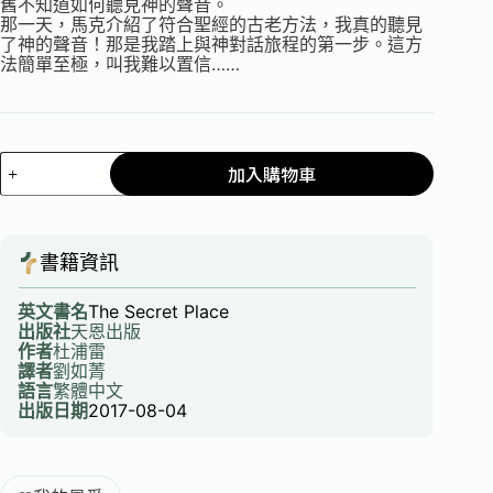
舊不知道如何聽見神的聲音。
那一天，馬克介紹了符合聖經的古老方法，我真的聽見
了神的聲音！那是我踏上與神對話旅程的第一步。這方
法簡單至極，叫我難以置信……
加入購物車
書籍資訊
英文書名
The Secret Place
出版社
天恩出版
作者
杜浦雷
譯者
劉如菁
語言
繁體中文
出版日期
2017-08-04