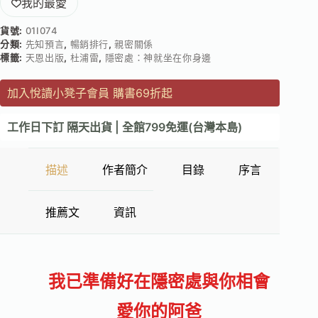
我的最愛
貨號:
01I074
分類:
先知預言
,
暢銷排行
,
親密關係
標籤:
天恩出版
,
杜浦雷
,
隱密處：神就坐在你身邊
加入悅讀小凳子會員 購書69折起
工作日下訂 隔天出貨 | 全館799免運(台灣本島)
描述
作者簡介
目錄
序言
推薦文
資訊
我已準備好在隱密處與你相會
愛你的阿爸