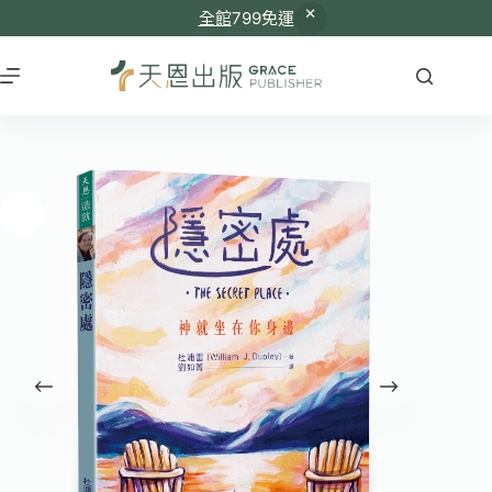
全館
799免運