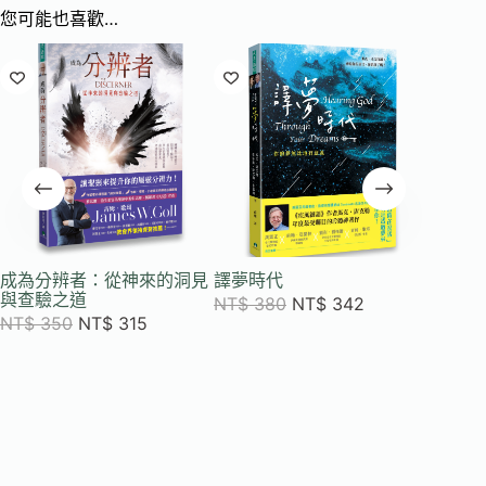
您可能也喜歡…
成為分辨者：從神來的洞見
譯夢時代
跟耶穌
與查驗之道
NT$
380
NT$
342
NT$
2
NT$
350
NT$
315