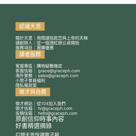
認識天恩
關於天恩｜用閱讀搭起您與上帝的天梯
讀創辦人｜從一個酒紅辦公桌開始
服務項目｜團購優惠
讀者服務
客服專區｜購物疑難雜症
客服信箱｜
grace@graceph.com
海外業務 ｜
sales@graceph.com
小凳子會員福利
隱私權政策
徵才與自薦
徵才網站｜從104加入我們
徵才信箱｜
hr@graceph.com
投稿信箱｜
hello@graceph.com
原創信仰時事內容
好書精選摘錄
訂閱天恩悅讀電子報