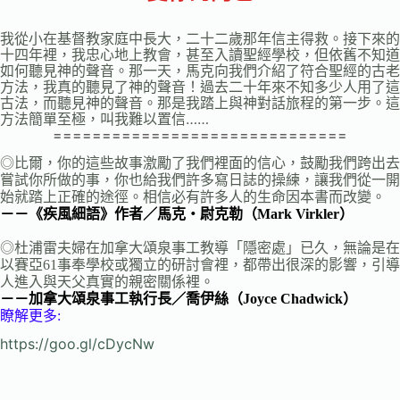
我從小在基督教家庭中長大，二十二歲那年信主得救。接下來的
十四年裡，我忠心地上教會，甚至入讀聖經學校，但依舊不知道
如何聽見神的聲音。那一天，馬克向我們介紹了符合聖經的古老
方法，我真的聽見了神的聲音！過去二十年來不知多少人用了這
古法，而聽見神的聲音。那是我踏上與神對話旅程的第一步。這
方法簡單至極，叫我難以置信……
==============================
◎比爾，你的這些故事激勵了我們裡面的信心，鼓勵我們跨出去
嘗試你所做的事，你也給我們許多寫日誌的操練，讓我們從一開
始就踏上正確的途徑。相信必有許多人的生命因本書而改變。
－－《疾風細語》作者／馬克‧尉克勒（Mark Virkler）
◎杜浦雷夫婦在加拿大頌泉事工教導「隱密處」已久，無論是在
以賽亞61事奉學校或獨立的研討會裡，都帶出很深的影響，引導
人進入與天父真實的親密關係裡。
－－加拿大頌泉事工執行長／喬伊絲（Joyce Chadwick）
瞭解更多:
https://goo.gl/cDycNw