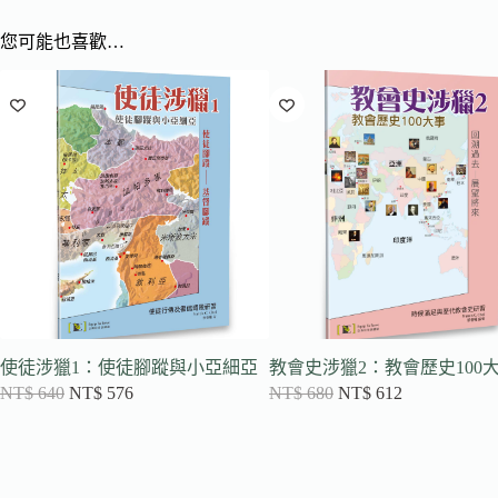
您可能也喜歡…
使徒涉獵1：使徒腳蹤與小亞細亞
教會史涉獵2：教會歷史100
NT$
640
NT$
576
NT$
680
NT$
612