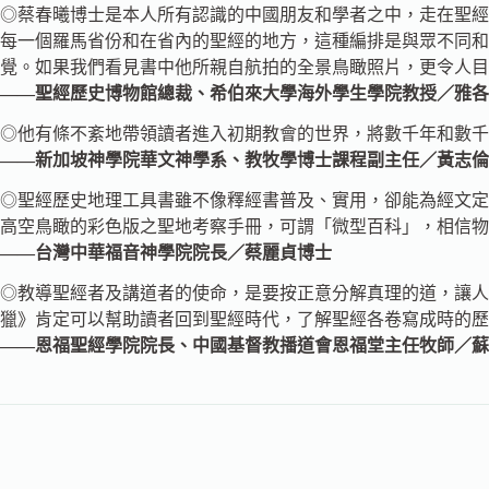
◎蔡春曦博士是本人所有認識的中國朋友和學者之中，走在聖經
每一個羅馬省份和在省內的聖經的地方，這種編排是與眾不同
覺。如果我們看見書中他所親自航拍的全景鳥瞰照片，更令人
——聖經歷史博物館總裁、希伯來大學海外學生學院教授／雅各費明博士（D
◎他有條不紊地帶領讀者進入初期教會的世界，將數千年和數千
——新加坡神學院華文神學系、教牧學博士課程副主任／黃志倫
◎聖經歷史地理工具書雖不像釋經書普及、實用，卻能為經文定
高空鳥瞰的彩色版之聖地考察手冊，可謂「微型百科」，相信物
——台灣中華福音神學院院長／蔡麗貞博士
◎教導聖經者及講道者的使命，是要按正意分解真理的道，讓人
獵》肯定可以幫助讀者回到聖經時代，了解聖經各卷寫成時的歷
——恩福聖經學院院長、中國基督教播道會恩福堂主任牧師／蘇