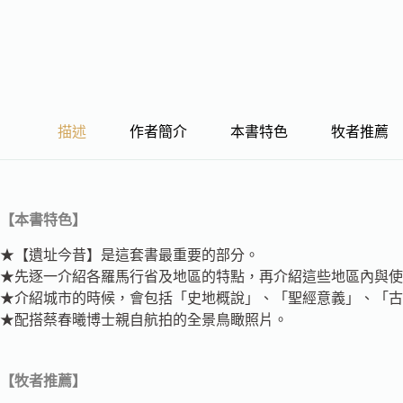
描述
作者簡介
本書特色
牧者推薦
【本書特色】
★【遺址今昔】是這套書最重要的部分。
★先逐一介紹各羅馬行省及地區的特點，再介紹這些地區內與使
★介紹城市的時候，會包括「史地概說」、「聖經意義」、「古
★配搭蔡春曦博士親自航拍的全景鳥瞰照片。
【牧者推薦】