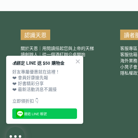
認識天恩
讀者
關於天恩｜用閱讀搭起您與上帝的天梯
客服專區
讀創辦人｜從一個酒紅辦公桌開始
客服信
服務項目｜團購優惠
海外業務
💰綁定 LINE 送 $50 購物金
小凳子會
好友專屬優惠就在這裡！
隱私權政
❤️ 會員好康搶先報
❤️ 好書精彩分享
❤️ 最新活動消息不漏接
立即領折扣 👇
連結 LINE 帳號