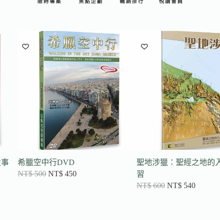
大事
希臘空中行DVD
聖地涉獵：聖經之地的
NT$
500
NT$
450
習
NT$
600
NT$
540