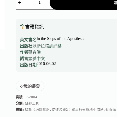
書籍資訊
In the Steps of the Apostles 2
英文書名
出版社
以斯拉培訓網絡
作者
蔡春曦
語言
繁體中文
2016-06-02
出版日期
我的最愛
貨號:
05Z004
分類:
研經工具
標籤:
以斯拉培訓網絡
,
使徒涉獵2：羅馬行省與地中海島
,
蔡春曦