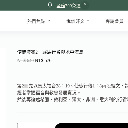
全館
799免運
熱門焦點
悅讀好文
專屬會員
使徒涉獵2：羅馬行省與地中海島
NT$
640
NT$
576
第2冊先以馬太福音28：19、使徒行傳1：8兩段經文
經者掌握福音與教會發展實況。
然後再論述希臘、敘利亞、猶太、非洲、意大利的行省