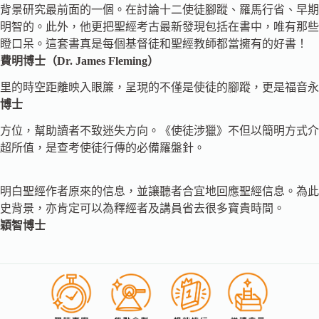
背景研究最前面的一個。在討論十二使徒腳蹤、羅馬行省、早期
和明智的。此外，他更把聖經考古最新發現包括在書中，唯有那
目瞪口呆。這套書真是每個基督徒和聖經教師都當擁有的好書！
r. James Fleming）
里的時空距離映入眼簾，呈現的不僅是使徒的腳蹤，更是福音永
博士
方位，幫助讀者不致迷失方向。《使徒涉獵》不但以簡明方式介
超所值，是查考使徒行傳的必備羅盤針。
明白聖經作者原來的信息，並讓聽者合宜地回應聖經信息。為此
史背景，亦肯定可以為釋經者及講員省去很多寶貴時間。
穎智博士