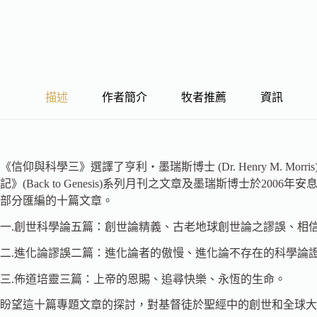
描述
作者簡介
牧者推薦
資訊
《信仰與科學三》選譯了亨利‧墨瑞斯博士 (Dr. Henry M. Morris) 自1
記》(Back to Genesis)系列月刊之文章及墨瑞斯博士於
部分匯編的十篇文章。
一.創世科學論五篇：創世論精義、古老地球創世論之謬誤、相
二.進化論謬誤二篇：進化論者的傲慢、進化論不存在的科學論
三.佈道培靈三篇：上帝的恩賜、追尋快樂、永恆的生命。
盼望這十篇專題文章的探討，對基督徒於聖經中的創世和全球大