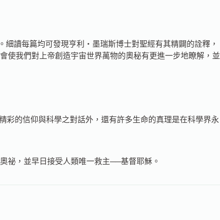
共分為12冊。細讀每篇均可發現亨利‧墨瑞斯博士對聖經有其精闢的詮釋，
會使我們對上帝創造宇宙世界萬物的奧秘有更進一步地瞭解，並
有精彩的信仰與科學之對話外，還有許多生命的真理是在科學界永
奧祕，並早日接受人類唯一救主──基督耶穌。