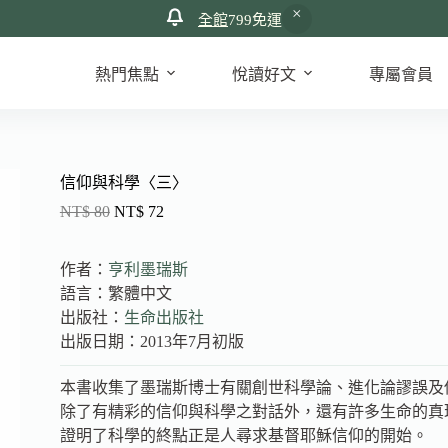
全館
799免運
熱門焦點
悅讀好文
專屬會員
信仰與科學〈三〉
NT$
80
NT$
72
作者：
亨利墨瑞斯
語言：繁體中文
出版社：
生命出版社
出版日期：2013年7月初版
本書收集了墨瑞斯博士有關創世科學論、進化論謬誤及
除了有精彩的信仰與科學之對話外，還有許多生命的真
證明了科學的終點正是人尋求基督耶穌信仰的開始。