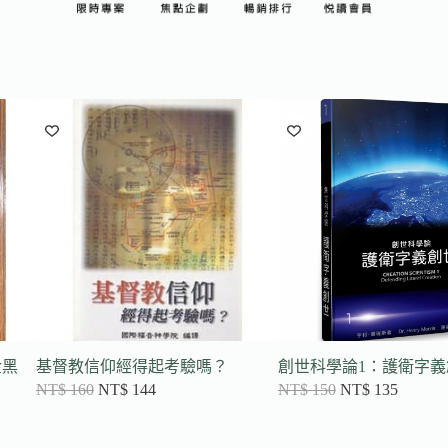
金黑
基督教信仰經得起考驗嗎？
創世科學論1：護衛字義
NT$
160
NT$
144
NT$
150
NT$
135