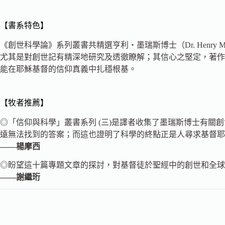
【書系特色】
《創世科學論》系列叢書共精選亨利‧墨瑞斯博士（Dr. Henry 
尤其是對創世記有精深地研究及透徹瞭解；其信心之堅定，著作
能在耶穌基督的信仰真義中扎穩根基。
【牧者推薦】
◎「信仰與科學」叢書系列 (三)是譯者收集了墨瑞斯博士有
遠無法找到的答案；而這也證明了科學的終點正是人尋求基督耶
——楊摩西
◎盼望這十篇專題文章的探討，對基督徒於聖經中的創世和全球
——謝繼珩