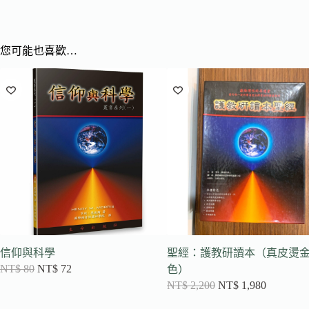
您可能也喜歡…
信仰與科學
聖經：護教研讀本（真皮燙
NT$
80
NT$
72
色）
NT$
2,200
NT$
1,980