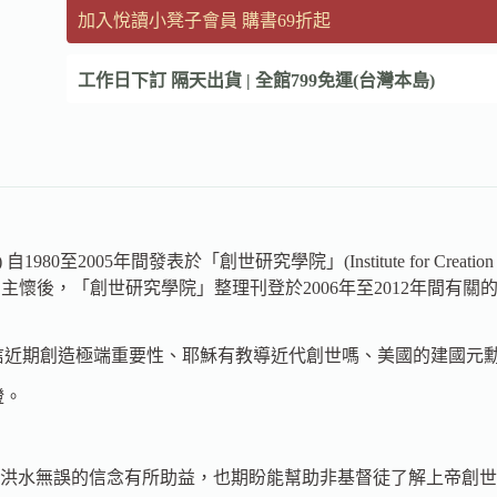
加入悅讀小凳子會員 購書69折起
工作日下訂 隔天出貨 | 全館799免運(台灣本島)
980至2005年間發表於「創世研究學院」(Institute for Creation
2006年安息主懷後，「創世研究學院」整理刊登於2006年至201
信近期創造極端重要性、耶穌有教導近代創世嗎、美國的建國元
證。
洪水無誤的信念有所助益，也期盼能幫助非基督徒了解上帝創世