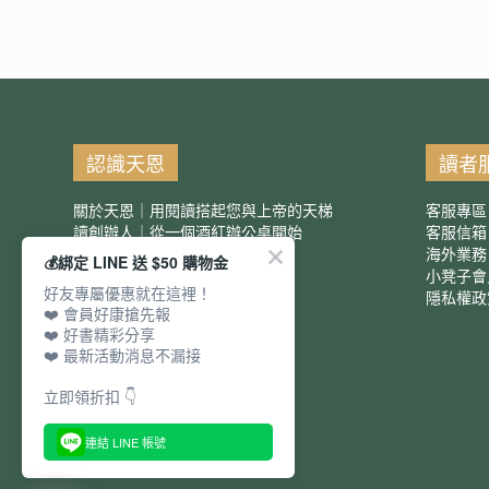
認識天恩
讀者
關於天恩｜用閱讀搭起您與上帝的天梯
客服專區
讀創辦人｜從一個酒紅辦公桌開始
客服信
服務項目｜團購優惠
海外業務
💰綁定 LINE 送 $50 購物金
小凳子會
好友專屬優惠就在這裡！
隱私權政
❤️ 會員好康搶先報
❤️ 好書精彩分享
❤️ 最新活動消息不漏接
立即領折扣 👇
連結 LINE 帳號