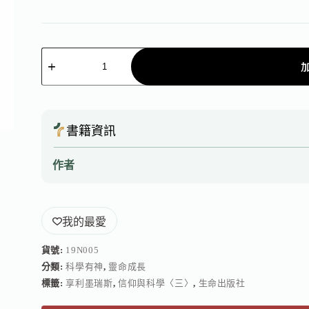
書籍資訊
作者
我的最愛
貨號:
19N005
分類:
科學有神
,
靈命成長
標籤:
享利墨瑞斯
,
信仰與科學〈三〉
,
生命出版社