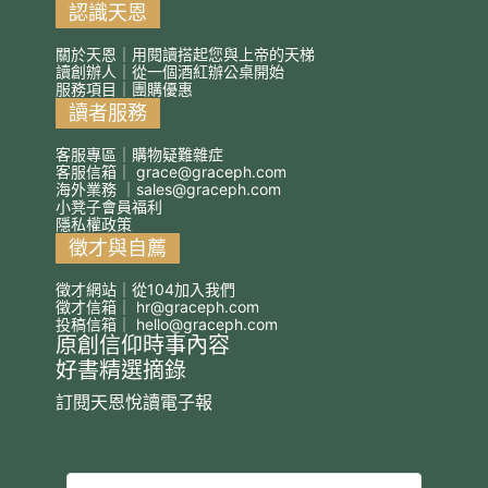
認識天恩
關於天恩｜用閱讀搭起您與上帝的天梯
讀創辦人｜從一個酒紅辦公桌開始
服務項目｜團購優惠
讀者服務
客服專區｜購物疑難雜症
客服信箱｜
grace@graceph.com
海外業務 ｜
sales@graceph.com
小凳子會員福利
隱私權政策
徵才與自薦
徵才網站｜從104加入我們
徵才信箱｜
hr@graceph.com
投稿信箱｜
hello@graceph.com
原創信仰時事內容
好書精選摘錄
訂閱天恩悅讀電子報