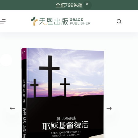
全館
799免運