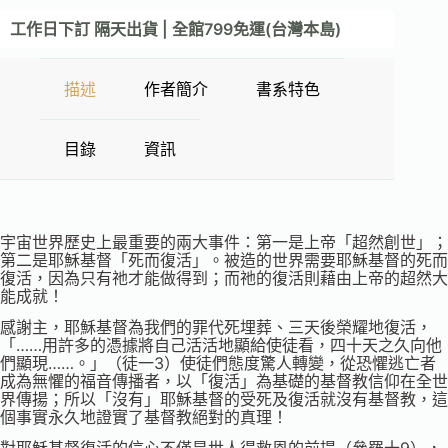
工作日下訂 隔天出貨 | 全館799免運(台灣本島)
描述
作者簡介
書系特色
目錄
資訊
宇宙世界歷史上最重要的兩大事件：第一是上帝「超然創世」；
第二是耶穌基督「死而復活」。被造的世界需要耶穌基督的死而
復活，因為只有祂才能做得到；而祂的復活則藉由上帝的超然大
能成就！
感謝主，耶穌基督為我們的罪代死埋葬、三天後榮耀地復活，
「……用許多的憑據將自己活活地顯給使徒看，四十天之久向他
們顯現……。」（徒一3）使徒們態度驚人轉變，從恐懼逃亡者
成為無懼的福音傳播者，以「復活」為基礎的基督教信仰在全世
界傳揚；所以「沒有」耶穌基督的受死及復活就沒有基督教，這
個事實永久地證實了基督教絕對的真理！
對耶穌基督復活的信心不僅是世人得救恩的前提（參羅十9），