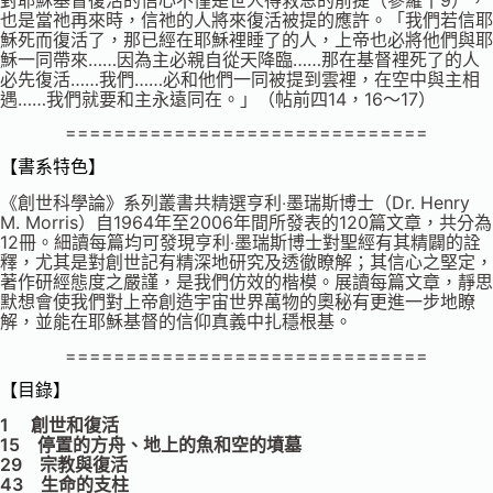
也是當祂再來時，信祂的人將來復活被提的應許。「我們若信耶
穌死而復活了，那已經在耶穌裡睡了的人，上帝也必將他們與耶
穌一同帶來……因為主必親自從天降臨……那在基督裡死了的人
必先復活……我們……必和他們一同被提到雲裡，在空中與主相
遇……我們就要和主永遠同在。」（帖前四14，16～17）
==============================
【書系特色】
《創世科學論》系列叢書共精選亨利‧墨瑞斯博士（Dr. Henry
M. Morris）自1964年至2006年間所發表的120篇文章，共分為
12冊。細讀每篇均可發現亨利‧墨瑞斯博士對聖經有其精闢的詮
釋，尤其是對創世記有精深地研究及透徹瞭解；其信心之堅定，
著作研經態度之嚴謹，是我們仿效的楷模。展讀每篇文章，靜思
默想會使我們對上帝創造宇宙世界萬物的奧秘有更進一步地瞭
解，並能在耶穌基督的信仰真義中扎穩根基。
==============================
【目錄】
1 創世和復活
15 停置的方舟、地上的魚和空的墳墓
29 宗教與復活
43 生命的支柱