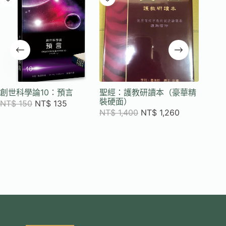
創世科學論10：預言
聖經：護教研讀本（豪華精
創世科
裝硬面）
NT$
150
NT$
135
NT$
15
NT$
1,400
NT$
1,260