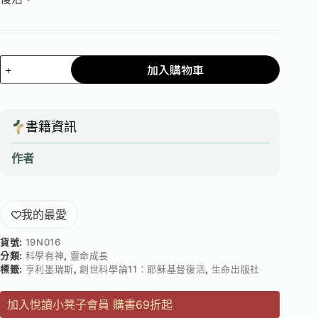
加入購物車
書籍資訊
作者
我的最愛
貨號:
19N016
分類:
科學有神
,
靈命成長
標籤:
亨利墨瑞斯
,
創世科學論11：耶穌基督復活
,
生命出版社
加入悅讀小凳子會員 購書69折起