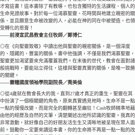
才寫這書！這本書除了有教導，也包含獨特的生活課程、個人的
生命見證故事。對於每一位渴慕聖靈、花時間與祂建立親密的關
係、並且願意生命被改變的人，必能在神的同在中被塑造，也領
受轉化的恩膏！
——前浸宣武昌教會主任牧師／鄭博仁
◎在《向聖靈致敬》中讀出他與聖靈的親密關係，是一個深度
的、隱藏的、豐富的關係。書中他強調，不僅是我們渴慕聖靈，
聖靈更加渴望要來充滿覆蓋我們。在末後的世代，教會在面對諸
般挑戰時，要能站立得住，這樣與聖靈真實的關係，是唯一致勝
的關鍵。
——靈糧國度領袖學院副院長／喬美倫
◎從4歲就在教會長大的我，直到27歲才真正的重生，聖靈在其
中扮演了一個極關鍵的角色，原來真實遇見祂時，生命不是一點
一點的慢慢改變，而是完全的翻轉甚至癲狂！Cash牧師精準地藉
由他的經歷及自然的文筆，清楚闡述出他所認識的聖靈。我真的
非常激動，就好像自己的好朋友活生生又清晰地被呈現在眾人面
前。鼓勵你一定要來讀這本書，你的生命將不再是一點一點的改