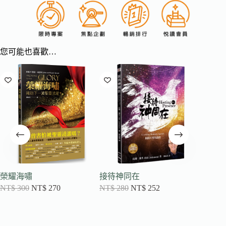
您可能也喜歡…
榮耀海嘯
接待神同在
成為分
NT$
300
NT$
270
NT$
280
NT$
252
與查驗
NT$
35