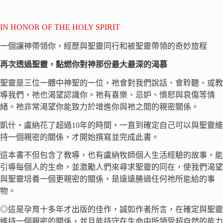
IN HONOR OF THE HOLY SPIRIT
一個讓神帶領你，經歷與聖靈同行和被聖靈帶領的奇妙旅程
再次透過聖靈，點燃你對神那份最大最深的渴慕
聖靈是三位一體中神聖的一位，祂會對我們說話、會聆聽、或教
導我們，祂也渴望認識你。祂有喜樂、忌妒、憤怒與哀傷等情
緒。祂非常渴望你能致力於增進你與祂之間的親密關係。
凱什‧盧納花了超過10年的時間，一直到確定自己可以與聖靈維
持一個親密的關係，才開始撰寫並完成此書。
這本書不但包含了教導，也有盧納牧師個人生活經驗的故事，能
引導每個人的生命，並激勵人們來尋求聖靈的同在，使我們渴望
與聖靈培養一個更親密的關係，是遠遠勝過任何祂所能給的事
物。
◎這是孕育十多年才出版的佳作，誠如作者所言，在確定與聖靈
維持一個親密的關係，並且能持守在生命中所領受超自然的能力