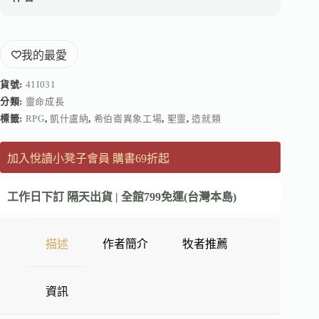
我的最愛
貨號:
41I031
分類:
靈命成長
標籤:
RPG
,
凱什盧納
,
希伯崙異象工場
,
聖靈
,
造就類
加入悅讀小凳子會員 購書69折起
工作日下訂 隔天出貨 | 全館799免運(台灣本島)
描述
作者簡介
牧者推薦
資訊