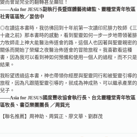
變而會是完全的翻轉甚至癲狂！
——Asia for JESUS副執行長暨媒體藝術總監、靈糧堂青年牧區
社青區區牧／妟信中
◎在讀這本書時，我彷彿回到十年前第一次讀印尼腓力牧師《三
十歲之前》那本書時的感動，看到聖靈如何一步一步地帶領著腓
力牧師走上神大能醫治佈道會的路，這個人也因著與聖靈親密的
關係而開始了榮耀之夜醫治佈道會的冒險旅程。我喜歡看這種
書，因為我可以看到神如何預備和使用一個人的過程，而不只是
結果。
我盼望透過這本書，神也帶領你經歷與聖靈同行和被聖靈引導的
旅程，因為凡跟隨聖靈引導的，就成為神成熟、可以繼承產業的
兒子。
——Asia for JESUS國度豐收協會執行長、台北靈糧堂青年牧區
區牧長、書亞樂團團長 ／周巽光
【聯名推薦】周神助、周巽正、廖文華、劉群茂