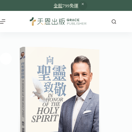
全館
799免運