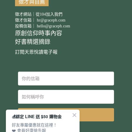
徵才與自薦
徵才網站｜從104加入我們
徵才信箱｜
hr@graceph.com
投稿信箱｜
hello@graceph.com
原創信仰時事內容
好書精選摘錄
訂閱天恩悅讀電子報
立即訂閱
💰綁定 LINE 送 $50 購物金
好友專屬優惠就在這裡！
❤️ 會員好康搶先報