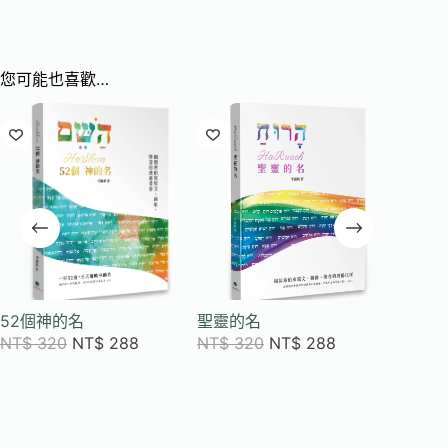
您可能也喜歡…
52個神的名
聖靈的名
雅歌靈
NT$
320
NT$
288
NT$
320
NT$
288
NT$
2