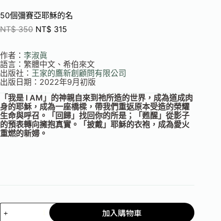
50個彌賽亞耶穌的名
NT$
350
NT$
315
作者：
李淑眞
語言：繁體中文、希伯來文
出版社：
王家的鷹新創顧問有限公司
出版日期：2022年9月初版
「我是 I AM」的神親自來到祂所造的世界，成為道成肉
身的耶穌，成為一座橋樑，帶我們重返原本受造的榮耀
生命與呼召。「回歸」找回你的所是；「甦醒」從影子
的預表轉向擁抱真實。「披戴」耶穌的衣袍，成為愛火
重燃的新婦。
加入購物車