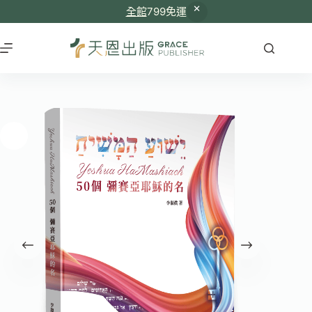
全館
799免運