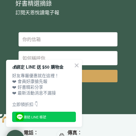
好書精選摘錄
訂閱天恩悅讀電子報
💰綁定 LINE 送 $50 購物金
好友專屬優惠就在這裡！
立即訂閱
❤️ 會員好康搶先報
❤️ 好書精彩分享
❤️ 最新活動消息不漏接
立即領折扣 👇
連結 LINE 帳號
電話：
傳真：