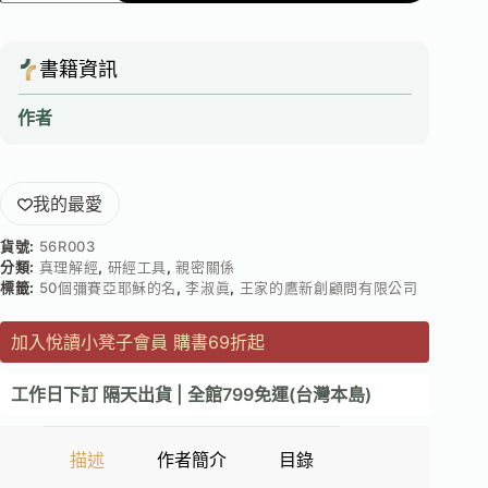
書籍資訊
作者
我的最愛
貨號:
56R003
分類:
真理解經
,
研經工具
,
親密關係
標籤:
50個彌賽亞耶穌的名
,
李淑眞
,
王家的鷹新創顧問有限公司
加入悅讀小凳子會員 購書69折起
工作日下訂 隔天出貨 | 全館799免運(台灣本島)
描述
作者簡介
目錄