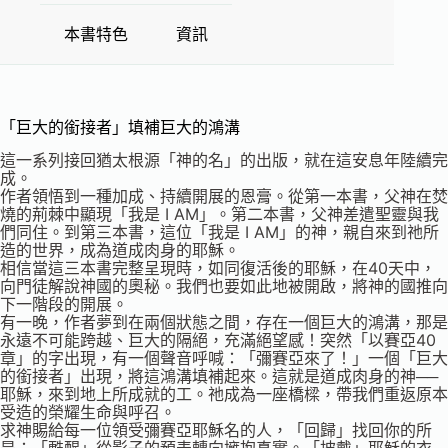
本書特色
資訊
「巨大的銜接者」填補巨大的鴻溝
這一系列接回猶太根源「神的名」的出版，就在這安息年陸續完
成。
作者領悟到一種加成、持續開展的恩膏。從第一本書，父神在焚
燒的荊棘中顯現「我是 I AM」。第二本書，父神差遣聖靈與我
們同住。到第三本書，這位「我是 I AM」的神，親自來到祂所
造的世界，成為道成肉身的耶穌。
相信當這三本書完整呈現時，如同復活後的耶穌，在40天中，
向門徒解說神國的奧秘。我們也要如此地被開啟，將神的國推向
下一階段的開展。
有一晚，作者夢到在兩個狀態之間，存在一個巨大的鴻溝，那是
永遠不可能跨越、巨大的隔絕，充滿絕望感！突然「以賽亞40
章」的字出現，有一個聲音呼喊：「彌賽亞來了！」一個「巨大
的銜接者」出現，將這鴻溝填補起來。這就是道成肉身的神──
耶穌，來到地上所成就的工。祂成為一座橋樑，帶我們重返原本
受造的榮耀生命與呼召。
求神賜給每一位領受彌賽亞耶穌名的人，「回歸」找回你的所
是；「甦醒」從影子的預表轉向擁抱真實。「披戴」耶穌的衣