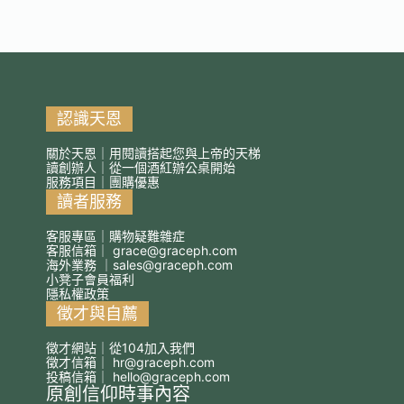
認識天恩
關於天恩｜用閱讀搭起您與上帝的天梯
讀創辦人｜從一個酒紅辦公桌開始
服務項目｜團購優惠
讀者服務
客服專區｜購物疑難雜症
客服信箱｜
grace@graceph.com
海外業務 ｜
sales@graceph.com
小凳子會員福利
隱私權政策
徵才與自薦
徵才網站｜從104加入我們
徵才信箱｜
hr@graceph.com
投稿信箱｜
hello@graceph.com
原創信仰時事內容