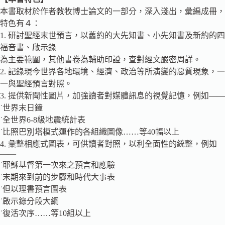
本書取材於作者教牧博士論文的一部分，深入淺出，彙編成冊，
特色有４：
1. 研討聖經末世預言，以舊約的大先知書、小先知書及新約的四
福音書、啟示錄
為主要範圍，其他書卷為輔助印證，查對經文嚴密周詳。
2. 記錄現今世界各地環境、經濟、政治等所演變的惡質現象，一
一與聖經預言對照。
3. 提供新聞性圖片，加強讀者對媒體訊息的視覺記憶，例如——
˙世界末日鐘
˙全世界6-8級地震統計表
˙比照巴別塔模式運作的各組織圖像……等40幅以上
4. 彙整相應式圖表，可供讀者對照，以利全面性的統整，例如
——
˙耶穌基督第一次來之預言和應驗
˙末期來到前的步驟和時代大事表
˙但以理書預言圖表
˙啟示錄分段大綱
˙復活次序……等10組以上