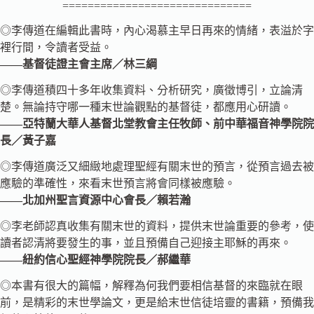
==============================
◎李傳道在編輯此書時，內心渴慕主早日再來的情緒，表溢於字
裡行間，令讀者受益。
——基督徒證主會主席／林三綱
◎李傳道積四十多年收集資料、分析研究，廣徵博引，立論清
楚。無論持守哪一種末世論觀點的基督徒，都應用心研讀。
——亞特蘭大華人基督北堂教會主任牧師、前中華福音神學院院
長／黃子嘉
◎李傳道廣泛又細緻地處理聖經有關末世的預言，從預言過去被
應驗的準確性，來看末世預言將會同樣被應驗。
——北加州聖言資源中心會長／賴若瀚
◎李老師認真收集有關末世的資料，提供末世論重要的參考，使
讀者認清將要發生的事，並且預備自己迎接主耶穌的再來。
——紐約信心聖經神學院院長／郝繼華
◎本書有很大的篇幅，解釋為何我們要相信基督的來臨就在眼
前，是精彩的末世學論文，更是給末世信徒培靈的書籍，預備我