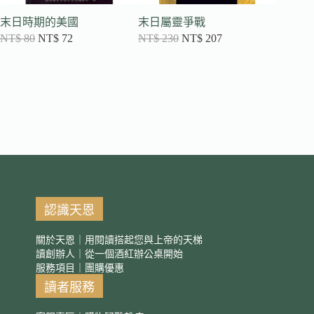
末日時期的美國
末日屬靈爭戰
將來必
NT$
80
NT$
72
NT$
230
NT$
207
NT$
10
認識天恩
關於天恩｜用閱讀搭起您與上帝的天梯
讀創辦人｜從一個酒紅辦公桌開始
服務項目｜團購優惠
讀者服務