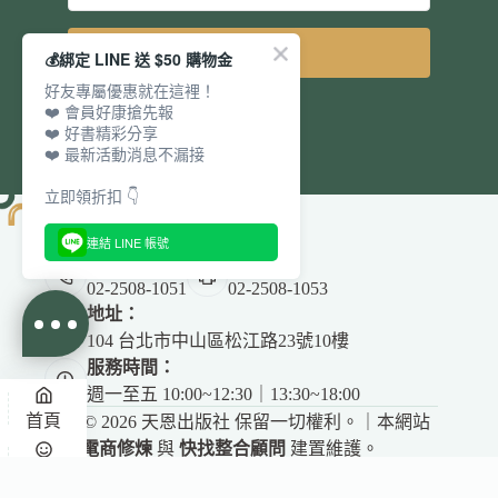
立即訂閱
💰綁定 LINE 送 $50 購物金
好友專屬優惠就在這裡！
❤️ 會員好康搶先報
❤️ 好書精彩分享
❤️ 最新活動消息不漏接
立即領折扣 👇
連結 LINE 帳號
電話：
傳真：
02-2508-1051
02-2508-1053
地址：
104 台北市中山區松江路23號10樓
服務時間：
週一至五 10:00~12:30｜13:30~18:00
首頁
Copyright © 2026 天恩出版社 保留一切權利。｜本網站
由
電商修煉
與
快找整合顧問
建置維護。
✕
悅讀