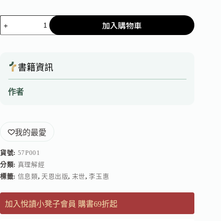
加入購物車
書籍資訊
作者
我的最愛
貨號:
57P001
分類:
真理解經
標籤:
信息類
,
天恩出版
,
末世
,
李玉惠
加入悅讀小凳子會員 購書69折起