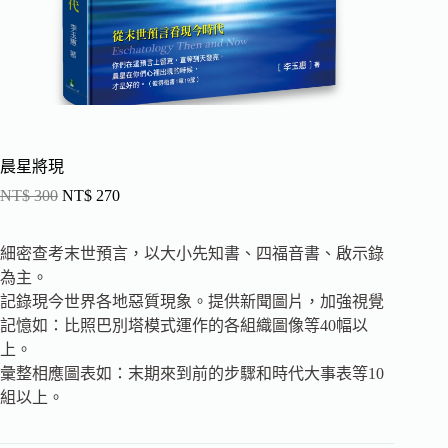
晨星將現
NT$
300
NT$
270
細密查考末世預言，以大小先知書、四福音書、啟示錄
為主。
記錄現今世界各地惡質現象。提供新聞圖片，加強視覺
記憶如：比照巴別塔模式運作的各組織圖像等40幅以
上。
彙整相應圖表如：末期來到前的步驟和時代大事表等10
組以上。