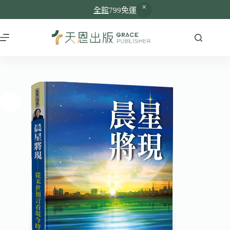
全館
799免運