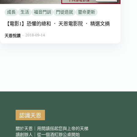
成長
生活
福音門訓
門徒造就
靈命更新
【電影1】恐懼的總和 ． 天恩電影院 ． 精選文摘
2018-09-14
．
天恩悅讀
認識天恩
關於天恩｜用閱讀搭起您與上帝的天梯
讀創辦人｜從一個酒紅辦公桌開始