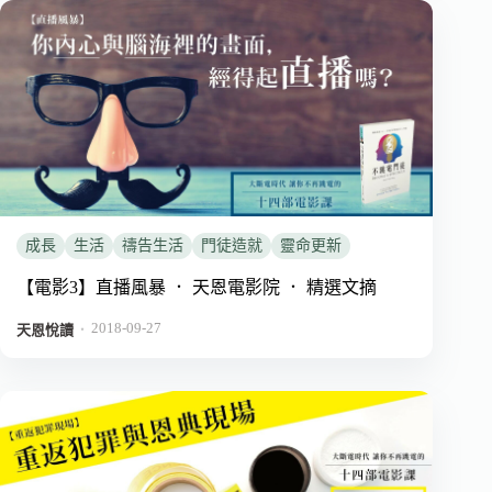
成長
生活
禱告生活
門徒造就
靈命更新
【電影3】直播風暴 ． 天恩電影院 ． 精選文摘
2018-09-27
．
天恩悅讀