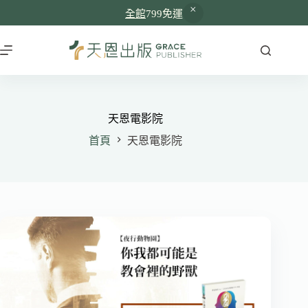
全館
799免運
跳
至
主
要
內
容
天恩電影院
首頁
天恩電影院