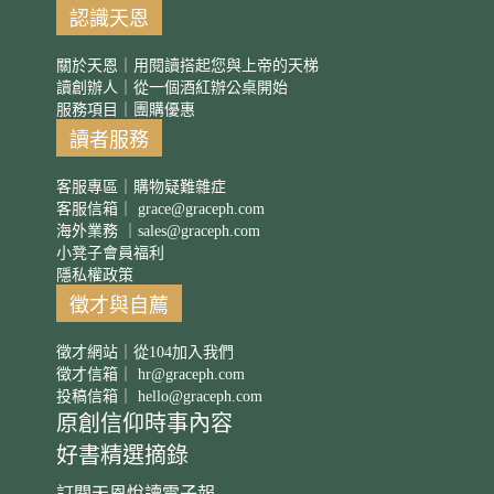
認識天恩
關於天恩｜用閱讀搭起您與上帝的天梯
讀創辦人｜從一個酒紅辦公桌開始
服務項目｜團購優惠
讀者服務
客服專區｜購物疑難雜症
客服信箱｜
grace@graceph.com
海外業務 ｜
sales@graceph.com
小凳子會員福利
隱私權政策
徵才與自薦
徵才網站｜從104加入我們
徵才信箱｜
hr@graceph.com
投稿信箱｜
hello@graceph.com
原創信仰時事內容
好書精選摘錄
訂閱天恩悅讀電子報