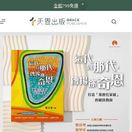
全館
799免運