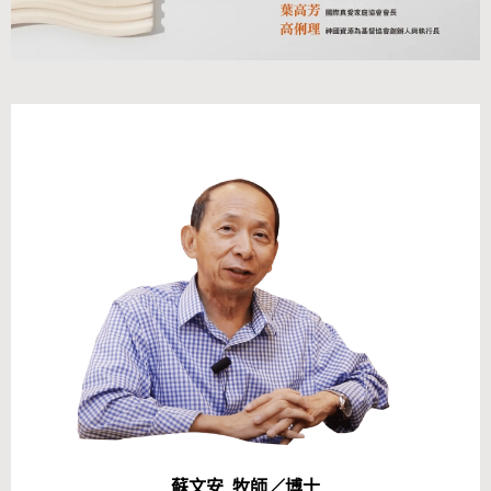
蘇文安 牧師／博士