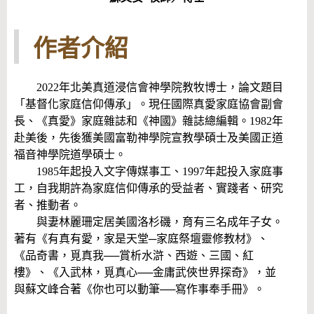
作者介紹
2022年北美真道浸信會神學院教牧博士，論文題目
「基督化家庭信仰傳承」。現任國際真愛家庭協會副會
長、《真愛》家庭雜誌和《神國》雜誌總編輯。1982年
赴美後，先後獲美國富勒神學院宣教學碩士及美國正道
福音神學院道學碩士。
1985年起投入文字傳媒事工、1997年起投入家庭事
工，自我期許為家庭信仰傳承的受益者、實踐者、研究
者、推動者。
與妻林麗珊定居美國洛杉磯，育有三名成年子女。
著有《有真有愛，家是天堂─家庭祭壇靈修教材》、
《品奇書，覓真我──賞析水滸、西遊、三國、紅
樓》、《入武林，覓真心──金庸武俠世界探奇》，並
與蘇文峰合著《你也可以動筆──寫作事奉手冊》。