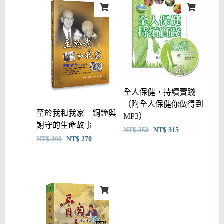
全人保健，持續實踐
（附全人保健你做得到
至於我和我家—銅鐘與
MP3）
謝守的生命故事
NT$
350
NT$
315
NT$
300
NT$
270