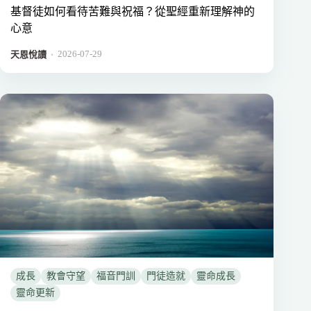
基督徒如何看待苦難與祝福？從聖經重新理解神的
心意
2026-07-29
．
天恩悅讀
成長
教會守望
福音門訓
門徒造就
靈命成長
靈命更新