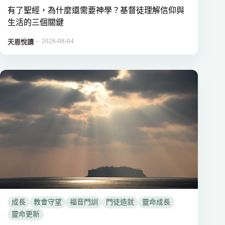
有了聖經，為什麼還需要神學？基督徒理解信仰與
生活的三個關鍵
2026-08-04
．
天恩悅讀
成長
教會守望
福音門訓
門徒造就
靈命成長
靈命更新