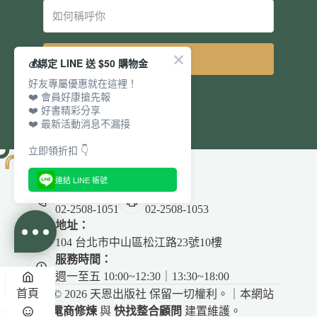
立即訂閱
💰綁定 LINE 送 $50 購物金
好友專屬優惠就在這裡！
❤️ 會員好康搶先報
❤️ 好書精彩分享
❤️ 最新活動消息不漏接
立即領折扣 👇
連結 LINE 帳號
電話：
傳真：
02-2508-1051
02-2508-1053
地址：
104 台北市中山區松江路23號10樓
服務時間：
週一至五 10:00~12:30｜13:30~18:00
首頁
Copyright © 2026 天恩出版社 保留一切權利。｜本網站
由
電商修煉
與
快找整合顧問
建置維護。