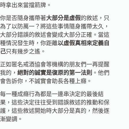
時拿出來當擋箭牌。
你是否隨身攜帶著
大部分是虛假
的敘述，只
為了以防萬一？將這些事情隨身攜帶太久，
大部分錯誤的敘述會變成大部分正確。當這
種情況發生時，你距離
以虛假真相來定義自
己
只有幾步之遙。
正如匿名戒酒協會等機構的朋友們一再提醒
我的，
絕對的誠實是復原的第一法則
。他們
會告訴你，不誠實會助長各種上癮。
每一種成癮行為都是一連串決定的最後結
果，這些決定往往受到錯誤敘述的推動和保
護，這些敘述開始時大部分是真的，然後逐
漸變調。