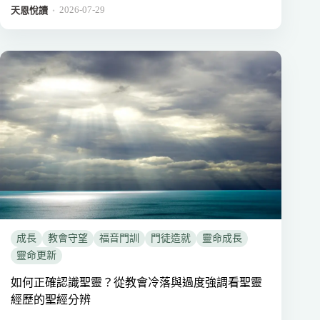
2026-07-29
．
天恩悅讀
成長
教會守望
福音門訓
門徒造就
靈命成長
靈命更新
如何正確認識聖靈？從教會冷落與過度強調看聖靈
經歷的聖經分辨