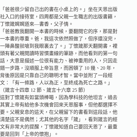
「爸爸很少留自己出的書在小桌上的。」坐在天恩出版
社入口的接待室，四周都是父親一生職志的出版書籍，
丁懷箴娓娓道來—書香‧父子情。
「爸爸教我翻開一本書的時候，要翻閱它的序，那是對
一本書的尊重。爸，我這次依然照做了，但序還沒完，
一陣鼻酸就嗆到我眼裏去了。」丁懷箴那天翻開書，裡
頭有著父親閱讀時習慣畫線的筆跡，而他看到的第一句
話，大意是描述一位很有能力、被神重用的人，只因走
錯一步路，沒順服上帝旨意，而困頓了 10 幾、20 年，
背後原因是只靠自己的聰明才智。當中並附了一段經
文：「有一條路，人以為正，至終成為死亡之路。」
（箴言十四章 12 節、箴言十六章 25 節）
這對丁懷箴有如當頭棒喝，因為學科技的他坦言，過去
其實上帝有給他多次機會回來天恩服事，但他都選擇不
要。父親安息的這天，在父親留下的書看到這段話，他
清楚這不是偶然；尤其他的名字「箴」，看到箴言的經
文有非常大的提醒，丁懷箴知道自己要回天恩了，最重
要是回到「上帝的懷抱」。