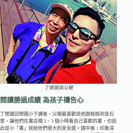
丁懷箴與父親
閱讀勝過成績 為孩子禱告心
丁懷箴回想國小下課後，父親最喜歡送他跟姊姊到金石
堂，讓他們在書店裡 2、3 個小時看自己喜歡的書，也因
此從小「書」就給他們很大的安全感。國中後，印象深