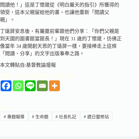
閱讀他！」這是丁懷箴從《明白屬天的指引》所獲得的
領受，這本父親留給他的書，也讓他重新「閱讀父
親」。
丁遠屏安息後，有屬靈前輩跟他們分享：「你們父親是
到天國的圖書館當館長！」現在 31 歲的丁懷箴，彷彿正
像當年 34 歲開創天恩的丁遠屏一樣，要接棒走上這條
「閱讀、分享」的文字出版事奉之路。
本文轉貼自:基督教論壇報
這篇文章對你有幫助嗎？歡迎分享
標籤
#
專題報導
#
生命題
#
社長札記
#
週日靈修站