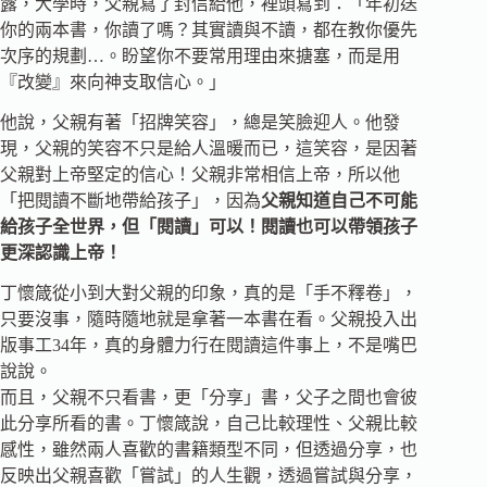
露，大學時，父親寫了封信給他，裡頭寫到：「年初送
你的兩本書，你讀了嗎？其實讀與不讀，都在教你優先
次序的規劃…。盼望你不要常用理由來搪塞，而是用
『改變』來向神支取信心。」
他說，父親有著「招牌笑容」，總是笑臉迎人。他發
現，父親的笑容不只是給人溫暖而已，這笑容，是因著
父親對上帝堅定的信心！父親非常相信上帝，所以他
「把閱讀不斷地帶給孩子」，因為
父親知道自己不可能
給孩子全世界，但「閱讀」可以！閱讀也可以帶領孩子
更深認識上帝！
丁懷箴從小到大對父親的印象，真的是「手不釋卷」，
只要沒事，隨時隨地就是拿著一本書在看。父親投入出
版事工34年，真的身體力行在閱讀這件事上，不是嘴巴
說說。
而且，父親不只看書，更「分享」書，父子之間也會彼
此分享所看的書。丁懷箴說，自己比較理性、父親比較
感性，雖然兩人喜歡的書籍類型不同，但透過分享，也
反映出父親喜歡「嘗試」的人生觀，透過嘗試與分享，