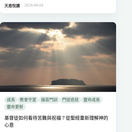
2026-08-04
．
天恩悅讀
成長
教會守望
福音門訓
門徒造就
靈命成長
靈命更新
基督徒如何看待苦難與祝福？從聖經重新理解神的
心意