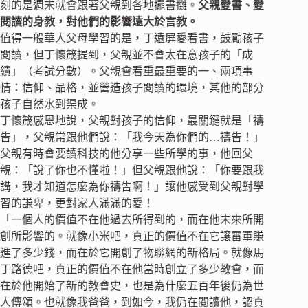
刻的是週末就會跟著父親到各地擺書攤。
父親愛書、愛
閱讀的身教，對他們的影響遠大於言教。
值得一般華人父母學習的是，丁遠屏愛看書，鼓勵孩子
閱讀，但丁懷箴提到，父親並不會太在意孩子的「成
績」（考試分數）。父親會看重最重要的一、兩項事
情：信仰、品格，並營造孩子閱讀的環境，其他的部分
孩子自然水到渠成。
丁懷箴感恩地說，父親對孩子的信仰，最關鍵就是「禱
告」，父親常跟他們說：「我今天為你們的…禱告！」
父親有時會要讀科技的他分享一些所學的事，他回父
親：「說了你也不懂啦！」但父親跟他說：「你要跟我
講，我才知道怎麼為你禱告啊！」讓他感受到父親對學
習的謙卑，更對家人滿滿的愛！
「一個人的價值不在他過去所得到的，而在他未來所開
創所影響的。就像小米吧，真正的價值不在它讓雷軍賺
進了多少錢，而在於它開創了物聯網的新格局。就像馬
丁路德吧，真正的價值不在他當時創立了多少教會，而
在於他開始了新的教會史，也是為什麼五百年後仍為世
人傳頌。也就像我爸爸，到如今，我仍在閱讀他，認真