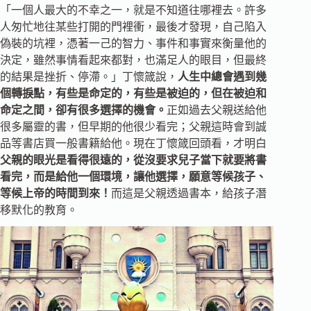
「一個人最大的不幸之一，就是不知道往哪裡去。許多
人匆忙地往某些打開的門裡衝，最後才發現，自己陷入
偽裝的坑裡，憑著一己的智力、事件和事實來衡量他的
決定，雖然事情看起來都對，也滿足人的眼目，但最終
的結果是挫折、停滯。」丁懷箴說，
人生中總會遇到幾
個轉捩點，有些是命定的，有些是被迫的，但在被迫和
命定之間，卻有很多選擇的機會。
正如過去父親送給他
很多屬靈的書，但早期的他很少看完；父親這時會到誠
品等書店買一般書籍給他。現在丁懷箴回頭看，才明白
父親的眼光是看得很遠的，從沒要求兒子當下就要將書
看完，而是給他一個環境，讓他選擇，願意等候孩子、
等候上帝的時間到來！
而這是父親透過書本，給孩子潛
移默化的教育。