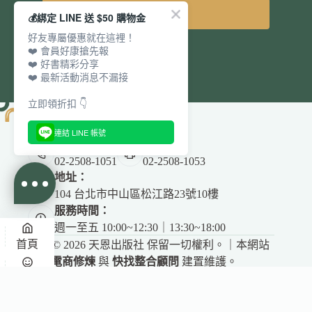
立即訂閱
💰綁定 LINE 送 $50 購物金
好友專屬優惠就在這裡！
❤️ 會員好康搶先報
❤️ 好書精彩分享
❤️ 最新活動消息不漏接
立即領折扣 👇
連結 LINE 帳號
電話：
傳真：
02-2508-1051
02-2508-1053
地址：
104 台北市中山區松江路23號10樓
服務時間：
週一至五 10:00~12:30｜13:30~18:00
首頁
Copyright © 2026 天恩出版社 保留一切權利。｜本網站
由
電商修煉
與
快找整合顧問
建置維護。
✕
悅讀