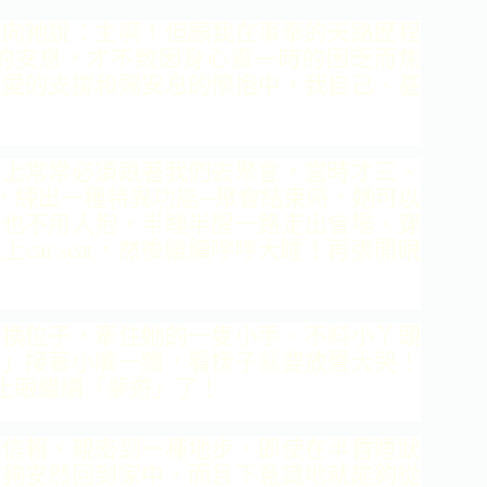
向
祂說：主啊！但願我在事奉的天路歷程
的安息，才不致
因身心靈一時的困乏而焦
祢愛的支撐和賜安息的懷抱
中，我自己、甚
上
常常必須跟著我們去聚會，當時才三、
，練出一種特
異功能─聚會結束時，她可以
，也不用人抱，半睡半
醒一路走出會場、穿
car seat，然後繼續呼呼大睡！
再張開眼
換
位子，牽住她的一隻小手。不料小丫頭
！」接著小嘴一
癟，看樣子就要放聲大哭！
上眼繼續「夢遊」了！
信
賴、親密到一種地步，即使在半昏睡狀
能夠安然回到家
中，而且下意識地就能夠從