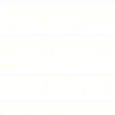
親愛的弟兄姊妹，讓我們一同來到主面前，
上，也有這
種因與祢之間的親密感而自然生發
慮、不安、充滿罪咎感；
相反，卻能堅信，在
至我們的事工，都仍不斷在「直奔
標竿」。
說到「安然睡覺」，我們家孩子小時候，晚
四歲的女兒
常常聚會到一半就睡著了，久而久之
雙眼緊閉著，一手
牽著爸爸、另一手牽著媽媽
過人潮、行過停車場，直走到
車子旁邊，自己爬上
時，已是第二天早上！
有次一位調皮的叔叔想做個試驗，偷偷跟我
立即瞪大雙
眼，小手一甩，大喊一聲：「不要
我連忙牽住她，她連一
秒鐘也沒浪費，馬上又閉
看來，在當年的那個人生階段，女兒對我們
態中，也知
道只要牽住爸爸媽媽的手，就一定