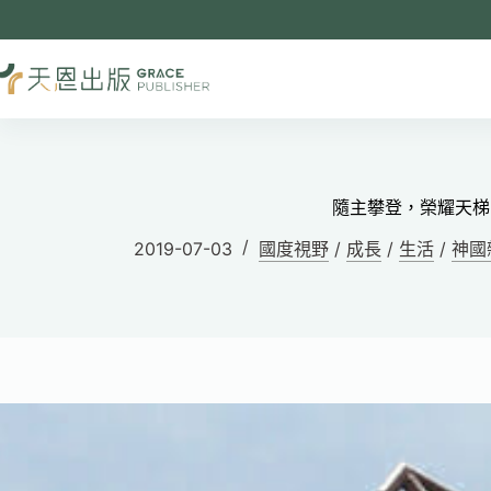
隨主攀登，榮耀天梯
2019-07-03
國度視野
/
成長
/
生活
/
神國