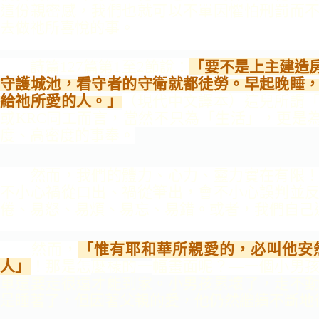
這份親密感，我們也就
可以不單因懼怕刑罰而
去做祂所喜悅的事。
詩篇127篇第1至2節說：
「要不是上主建造
守護城
池，看守者的守衛就都徒勞。早起晚睡
給祂所愛的人。」
（現代中文譯本）這兒所謂
或KRC同工而言，當然不只為
「生活」，更是
度、高密度的事奉。
然而，我們的體力、心力、靈力實在有限
不小心禍
從口出、禍從筆出，會不小心誤判並
倦、易怒、易煩、易
忘、易錯。或者，我們自己
然而，
「惟有耶和華所親愛的，必叫他安
人」
！那是怎
麼樣的一
幅畫面呢？—
一個小男
車還要走很遠才能到家。小男孩
累壞了，走不
是睡著了，但因著父親的愛，
他仍然繼續不斷地