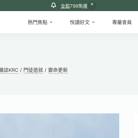
全館
799免運
熱門焦點
悅讀好文
專屬會員
雜誌KRC
/
門徒造就
/
靈命更新