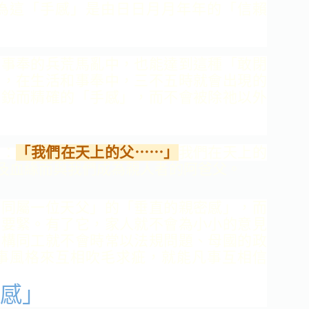
為這「手感」是由日日月月
年年的「信賴
事
奉的兵荒馬亂中，也能達到這種「敢閉
望，在生活和事
奉中，三不五時就會出現的
敏銳而精確的「手感」，而
不會被除祂以外
：
「我們在天上的父⋯⋯」
我們在天上的
及血緣而與我
們成為親人者的阿爸父。
同
屬一位天父」的「垂直的親密感」，而
常要緊。有了
它，家人就不會為小小的意見
機構同工就不會時常以法
規問題、母國的政
事風格來互相吹毛求疵，就能凡事互
相信
感」