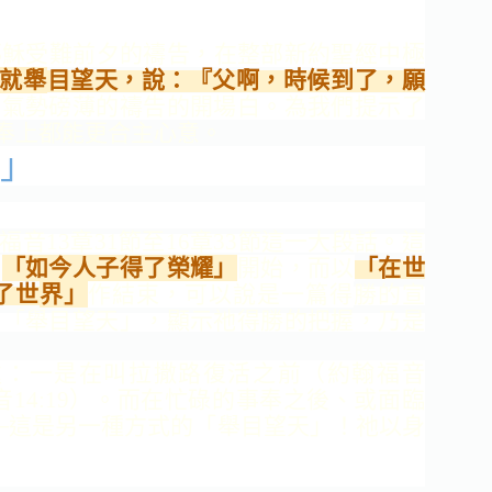
耶穌受難前
夕的禱告，在整部新約聖經中
極
就舉
目望天，說：『父啊，時候到
了，願
篇氣
勢磅薄的禱告的開場白。為我
們提示了
奉
上都能更合主心意。
」
音13章31
節至16章33節這一大段話。
這
以
「如
今人子得了榮耀」
開始，而以
「在世
了世
界」
作結束，可以說是一篇得
勝的宣
然「舉目望天」，顯示祂得勝的把握，乃是
：一是在叫拉撒路復
活之前（約翰福音
音
14:19）。而在忙碌的事奉之後、或面臨
─這是另一種方式的「舉目望天」！祂以身