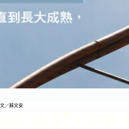
文／蘇文安
「
工人先於工作， 作者重
於作品， 真誠勝於一
如何才能成為對
神、對己、對人皆真心實意、