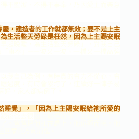
不得不聖潔、不得不事奉，
乃因愛主而樂意
房
屋，建造者的工作就都無效；要不是上主
，為生活整
天勞碌是枉然，因為上主賜安眠
「早起晚睡，為生活整
天勞碌」，對我自己
為「事奉」─一波又一波、一
檔又一檔高強
！
以我自己為例，有時真的會力不從心，會
反應過度，有
時會累垮了，連續好一陣子易
還好，家人卻病倒了。
然睡
覺」，「因為上主賜安眠給祂所愛的
孩跟爸爸去很
遠的城裡辦事，回程時，下
了
動了。爸爸把他扛在肩上，
他倦極而眠。他
往回家的方向前進。