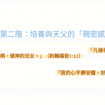
我們常常可以看見、聽見許許多多在身體病
勝的感人見證，也看見許多人在日常生活和服
為一種自然反應。無論夫妻間的溝
通、親子間
避、開車行路的專
注、身體的保養顧惜、飲食
任何一樣不需要向上看、向神看！
第二階：培養與天父的「親密感
能稱呼「父啊」，表明在愛中與神有生命的關
係
在基督裡，我們都可以稱神為父，因為
「凡接
柄，做神
的兒女。」（約翰福音1:12）
上帝不是高高在上、賞善罰惡而已，也不是造
有個別
而深度的愛的交流。
詩篇131篇第2節說：
「我的心平靜安穩，
奶的孩子依
偎在母親懷中，不為尋索奶水以求
們在與天父的關係上，
是否也能作「斷過奶的孩
我們都慣於向神求討，常為自己求，也常為
悅我們由一
味有求於祂，進深到純粹愛慕祂、