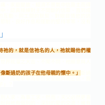
痛、家庭變故、經濟不
景氣中信靠主而得
事中，
認真操練對主不間斷的信靠、直到成
的互動、同工間的默契、對眼目情慾的逃
的節制、良好作息和運動的堅持等等，沒有
」
。
待祂的，就是信祂名的人，祂就賜他們權
了世界就溜之大吉、不聞不問，祂願意與人
好像
斷過奶的孩子在他母親的懷中。」
斷過
活命，而是單單
為那份安全感與親密感。我
子」？
別
人求、為事工求。然而，天父必然更喜
渴盼與祂有個別
的、深刻的愛的交流！擁有