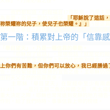
天梯」，乃是
必循之徑。
我們都知道，約翰福音
17章整章，乃是主
為重要，而第一節的34個
字─
「耶穌說了這話，
祢榮耀祢的兒子，使兒
子也榮耀。』」
乃是這
如何隨主攀登三段式
的榮耀天梯，好在生活和事
第一階：積累對上帝的「信靠感
「舉目望天」，乃是一種
信靠的舉動。
「耶穌說了這話」，是哪
些話？就是從約翰福
段主耶穌在最後晚餐席
上對門徒的臨別贈言，
上你們有苦難，但你
們可以放心，我已經勝過
告。然而緊接著這得勝
的宣告之後，主耶穌仍
由對
天父全然的信靠而來。
主耶穌「舉目望天」在聖經中至少有兩處
11:41），一是行五餅二魚的神蹟之前（馬太福
重大決定之際，耶穌也常常退
到安靜的地方禱告
作則，
給了我們時時、事事信靠上帝的榜樣。