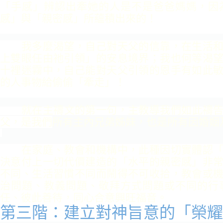
「手感」辨認出牽她的
人是不是爸爸媽媽，因
感」與「親密感」所蘊積出來的！
我多麼渴望，自己對天父的信靠，在生活和
上雙眼任由
祂引領」的安息境界；我也何等渴
十裡迷霧中，自己能對
天父引領的恩手有如此
的人事物給偷偷「牽走」！
就在主禱文的第一句，主教導我們如此禱告
父，是我們
所有主內兄弟姊妹，也是所有因婚姻
在家庭、教會和機構中，此種因切實體認「
決意付上一
切代價建造的「水平的親密感」非
不同、生活習慣不同
而鬧得不可收拾，教會或
治問題、教義問題、敬拜方式問
題或不同的行
任、彼此善待，同心合意興旺福音。
第三階：建立對神旨意的「榮耀