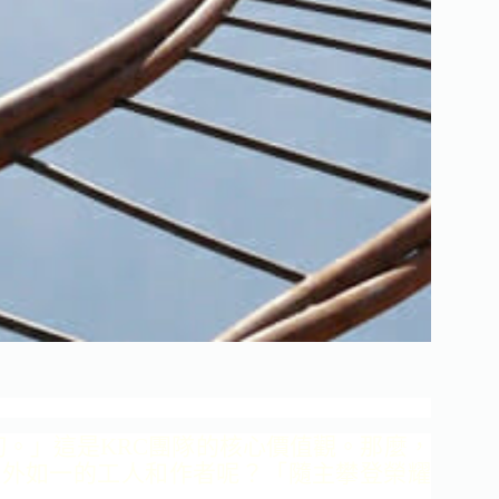
切。」這是KRC團隊的核心價
值觀。那麼，
裡外如一的工人和作者呢？
「隨主攀登榮耀