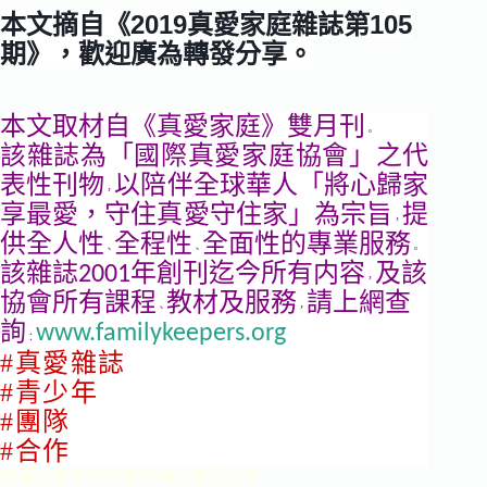
本文摘自《2019真愛家庭雜誌第105
期》，
歡迎廣為轉發分享。
本文取材自《真愛家庭》雙月刊
。
該雜誌為「國際真愛家庭協會」之代
表性刊物
以陪伴全球華人「將心歸家
，
享最愛，守住真愛守住家」為宗旨
提
，
供全人性
全程性
全面性的專業服務
、
、
。
該雜誌
年創刊迄今所有内容
及該
2001
，
協會所有課程
教材及服務
請上網
查
、
，
詢
www.familykeepers.org
：
#真愛雜誌
#青少年
#團隊
#
合作
這篇文章對你有幫助嗎？歡迎分享