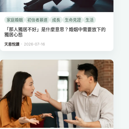
家庭婚姻
初信者慕道
成長
生命見證
生活
「那人獨居不好」是什麼意思？婚姻中需要放下的
獨居心態
．
天恩悅讀
2026-07-16