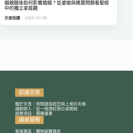
姻親關係如何影響婚姻？從婆媳與媽寶問題看聖經
中的獨立家庭觀
．
天恩悅讀
2026-07-09
認識天恩
關於天恩｜用閱讀搭起您與上帝的天梯
讀創辦人｜從一個酒紅辦公桌開始
服務項目｜團購優惠
讀者服務
客服專區｜購物疑難雜症