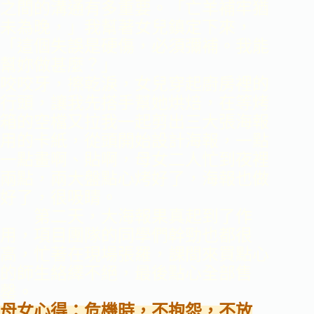
之間的溝通有多重要。「亡羊補牢猶
未為晚，」我幫著女兒鎮定下來，
「這個失誤是硬傷，必須彌補。我能
幫妳做甚麼？」
咬咬牙，擦乾淚，女兒穿起廚房裡的
行頭，讓我先搭手幫她烘焙，在等烤
箱的空檔又拉我一起剪出三大張海報
用的卡紙，從頭開始設計海報，一點
一點畫啊、貼啊，母女二人忙到夜裡
兩點，兩大盤點心烤好了，海報也做
好了，很吸睛。
第二天，大海報果真起到了作
用，項目團隊的同學們幹勁也都很
高，忙著在現場張羅，課間來買點心
的師生絡繹不絕，最後點心全部售
罄。
母女心得：危機時，不抱怨，不放