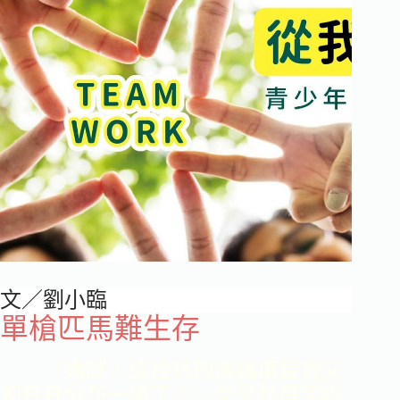
文／
劉小臨
單槍匹馬難生存
「媽咪！這禮拜的演講項目我又
和卉卉分在一組了！」女兒愁眉苦臉