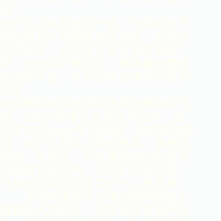
的。
卉卉上次就和女兒一組，分配給卉卉
的任務到了時間她完全沒做，把全組
搞得很慘。女兒幾次被分進這種團
隊，任她自己再努力，團隊最後整體
表現都不佳。女兒認為這樣分組很不
公平。
學校裡越來越多項目需要在團隊中完
成。Z世代習慣了資訊信手拈來，自
己依仗Google解決問題。他們追求速
度，對於人與人之間的差異，雖然很
開放、能接受，但差異帶來的衝突真
的碰撞到自己時，又特別不知所措，
只想逃回自己可掌控的一人世界裡。
涉世未深的青少年剛剛開始進入
複雜的人際關係，卻還沒學會團隊合