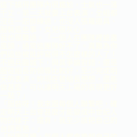
這下搞得團隊內很尷尬，士氣也一落
千丈。第二天就要上台表演，全組都
沒在一起排練過，也沒人張羅道具、
服裝這些事，女兒很灰心。
我也很難過。「一個人在團隊裡搶盡
風頭，通常這團隊好不了。真難為你
們這些被批評寫得不怎麼樣的人了！
不過兵臨城下，與其爭論對錯，還是
服從組長的領導比較好，至少完成明
天的表演。妳現在替組長想想，還能
做甚麼，可以讓明天上場的表現更好
一點？」
「服裝呀！我來跟每個人聯繫吧，確
定明天上台穿甚麼才能變成中世紀人
物的樣子。還有，我至少該把自己的
台詞背熟。」
「好團隊裡，每個人都會擔起自己的