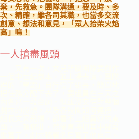
棄，先救急。團隊溝通，要及時、多
次、精確，雖各司其職，也當多交流
創意、想法和意見，「眾人拾柴火焰
高」嘛！
一人搶盡風頭
又有一次，女兒所屬團隊要創作
一個中世紀劇本，並上場表演。團隊
裡的「學霸」自行當了組長，簡單地
把任務分配下去了，要組員在三天之
內各寫一段台詞，但並沒交待對整個
劇本的設想，以及各段間如何連接。
組長文采飛揚，卻看不上組員寫的東
西，一頓痛批，然後直接把其中幾段
重寫了，劇本稿署名只寫了他自己。