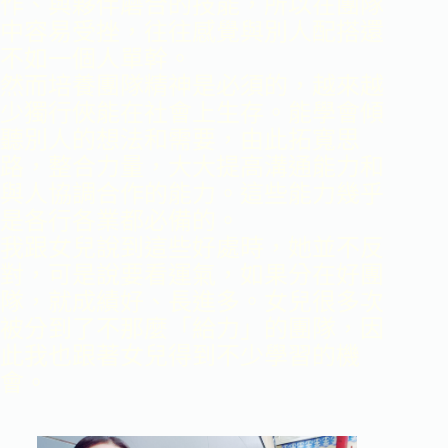
作、與夥伴磨合的技能，所以在團隊
中容易受挫，往往感覺與別人配搭還
不如一個人單幹。
然而培養團隊精神是必須的，越來越
少獨行俠能在社會上生存。能學會傾
聽別人的想法和需要，由此拓寬思
路，整合力量，大大提高溝通能力和
與人協調合作的能力。這些能力幾乎
是各行各業都必備的。
我跟女兒說到這些好處時，她並不反
對，可是說要看運氣，如果分在好團
隊，就成績好、長進多。女兒很多次
被分到了不那麼「給力」的團隊，因
此我也跟著女兒得到不少學習的機
會。