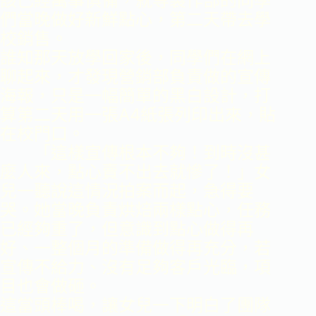
該已經萬事俱備，就等製作部的同學
們當晚做好新鮮點心，第二天帶去學
校銷售。
誰知那天放學回家後，同學們在網上
聊起來，才發現營銷部負責做的宣傳
海報，只是一幅簡單的黑白設計，打
算第二天用一張A4紙張列印出來，貼
在校門口。
「這樣宣傳根本不夠！到時沒甚
麼人來，點心賣不出去就慘了！」女
兒一聽說這情況拍案而起，急得要
哭。她當晚負責烘焙兩樣點心，任務
已經夠重了，但意識到點心做得再
好、一整個月的準備做得再充分，若
宣傳不給力、沒有足夠客戶光臨，項
目也會做砸。
這當頭棒喝，讓女兒一下明白了團隊