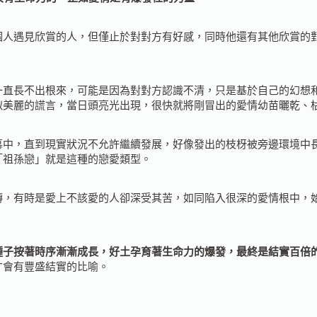
遇見欣賞的人，但僅止於對對方有好感，同時他還有其他欣賞的對
長不出根來，可能是因為對對方認識不清，只是基於自己的幻想和
似美麗的謊言，當日頭亮光出現，很快就將剛冒出的愛情幼苗曬乾、
，直到現實狀況不允許繼續發展，好像發出的枝枒被旁邊環境中長
「祖孫戀」就是這種的戀愛類型。
轉，有時是愛上不該愛的人卻深受其苦，如同陷入很深的愛情根中，
子按著時序漸漸成長，好土孕育著生命力的爆發，最終是結實百倍
才會有豐盛結實的比喻。