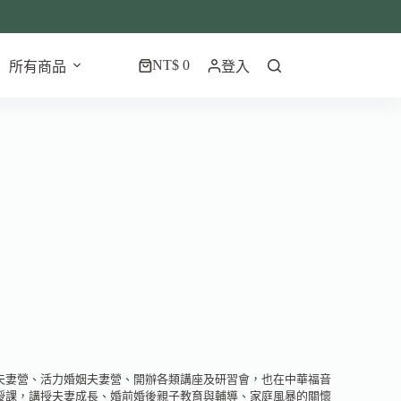
NT$
0
所有商品
登入
夫妻營、活力婚姻夫妻營、開辦各類講座及研習會，也在中華福音
授課，講授夫妻成長、婚前婚後親子教育與輔導、家庭風暴的關懷