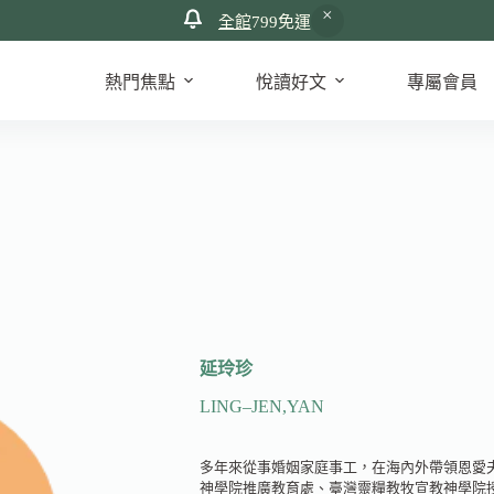
全館
799免運
熱門焦點
悅讀好文
專屬會員
延玲珍
LING
–
JEN
,
YAN
多年來從事婚姻家庭事工，在海內外帶領恩愛
神學院推廣教育處、臺灣靈糧教牧宣教神學院