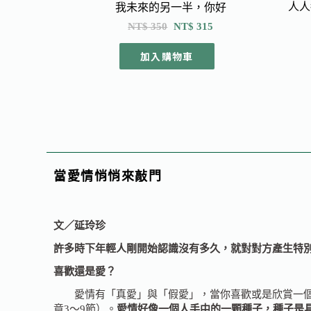
人人
我未來的另一半，你好
NT$
350
NT$
315
加入購物車
當愛情悄悄來敲門
文／
延玲珍
許多時下年輕人剛開始認識沒有多久，
就對對方產生特
喜歡還是愛？
愛情有「真愛」與「假愛」，當你喜歡或是欣賞一個人
章3～9節）。
愛情好像一個人手中的一顆種子，種子是