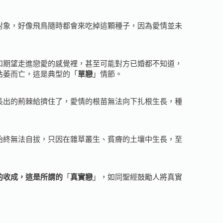
象，好像飛鳥隨時都會來吃掉這顆種子，因為愛情並未
期望走進戀愛的感覺裡，甚至可能對方已婚都不知道，
枯萎而亡，這是典型的「
單戀
」情節。
出的荊棘給擠住了，愛情的根苗無法向下扎根生長，種
始終無法自拔，只因在雜草叢生、貧瘠的土壤中生長，至
的收成，這是所謂的
「
真實戀
」，如同聖經鼓勵人將真實