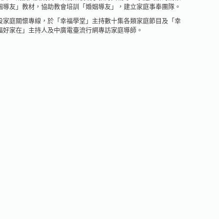
姻導友」教材，協助教會培訓「婚姻導友」，建立家庭事奉團隊。
設家庭關懷專線，於「幸福學堂」主持數十集各類家庭節目及「幸
福好家在」主持人及中廣電臺流行網專訪家庭導師。