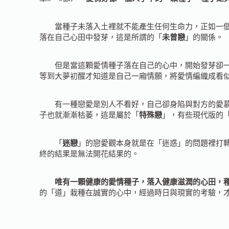
當種子未落入土裡就不能產生任何生命力，正如一個人
落在自己心田中發芽，這是所謂的「
未曾戀
」的關係。
但是當這顆愛情種子落在自己的心中，開始發芽卻一直
等到大夢初醒才知道是自己一廂情願，將愛情編織成看
有一種戀愛是別人不看好，自己卻身陷與對方的愛慕中
子也就漸漸枯萎，這是屬於「
特殊戀
」，有些現代版的
「
迷戀
」的戀愛觀本身就是在「迷惑」的問題裡打
終的結果是無法開花結果的。
唯有一顆健康的愛情種子，落入健康滋潤的心田，種
的「道」栽種在誠實的心中，經過時日與現實的考驗，