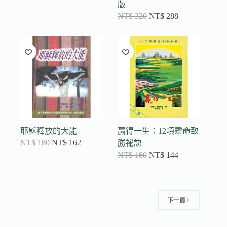
版
NT$
320
NT$
288
耶穌釋放的大能
贏得一生：12項靈命致
NT$
180
NT$
162
勝祕訣
NT$
160
NT$
144
下一頁