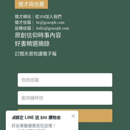
徵才與自薦
徵才網站｜從104加入我們
徵才信箱｜
hr@graceph.com
投稿信箱｜
hello@graceph.com
原創信仰時事內容
好書精選摘錄
訂閱天恩悅讀電子報
立即訂閱
💰綁定 LINE 送 $50 購物金
好友專屬優惠就在這裡！