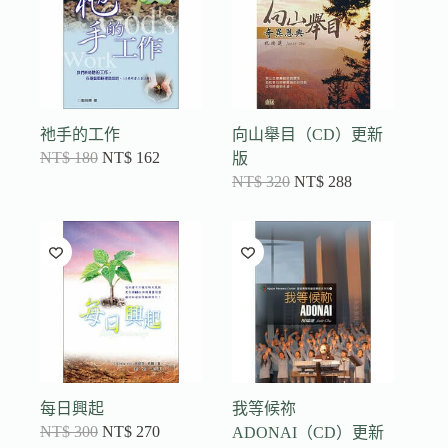
祂手的工作
向山舉目（CD）更新
NT$
180
NT$
162
版
NT$
320
NT$
288
每日興起
我等候祢
NT$
300
NT$
270
ADONAI（CD）更新