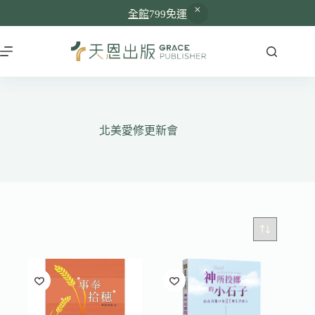
全館
799免運
跳
至
主
要
內
容
北美愛修更新會