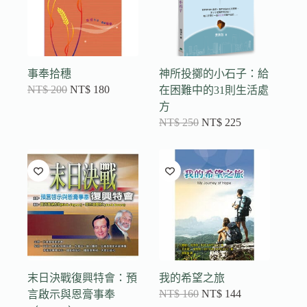
事奉拾穗
神所投擲的小石子：給
NT$
200
NT$
180
在困難中的31則生活處
方
NT$
250
NT$
225
末日決戰復興特會：預
我的希望之旅
NT$
160
NT$
144
言啟示與恩膏事奉