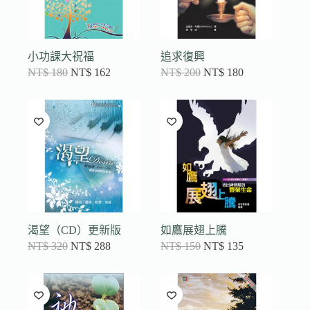
小功課大祝福
追求復興
NT$
180
NT$
162
NT$
200
NT$
180
渴望（CD）更新版
如鷹展翅上騰
NT$
320
NT$
288
NT$
150
NT$
135