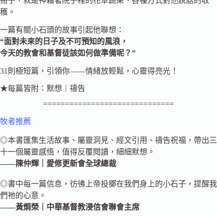
冊子，就是神藉著院子裡的花草蔬果、各種方式對他說話的收
穫。
一篇有關小石頭的故事引起他聯想：
“面對未來的日子及不可預知的風浪，
今天的教會和基督徒該如何做準備呢？”
31則極短篇，引領你——情緒放輕鬆，心靈得亮光！
★每篇皆附：默想｜禱告
==============================
牧者推薦
◎本書匯集生活故事、屬靈洞見、經文引用、禱告祝福，帶出三
十一個屬靈感悟，值得反覆閱讀，細細默想。
——陳仲輝｜愛修更新會全球總裁
◎書中每一篇信息，彷彿上帝投擲在我們身上的小石子，提醒我
們祂的心意。
——黃烱榮｜中華基督教浸信會聯會主席