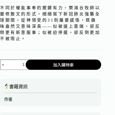
不同於權能事奉的鏗鏘有力，樊鴻台牧師以
靈修散文的形式，細細寫下新冠肺炎強襲全
球期間，從神領受的31則屬靈感悟，既趣
味盎然又意味深長——似被逼上雲端，卻反
倒更有新意服事；似被迫停擺，卻反倒更加
不被限止。
加入購物車
書籍資訊
作者