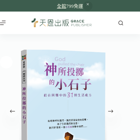
全館
799免運