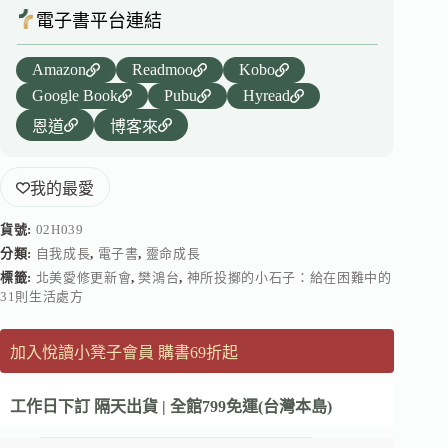
電子書平台連結
Amazon
Readmoo
Kobo
Google Book
Pubu
Hyread
恩道
博客來
我的最愛
貨號:
02H039
分類:
自我成長
,
電子書
,
靈命成長
標籤:
北美愛修更新會
,
樊鴻台
,
神所投擲的小石子：給在困難中的
31則生活處方
加入悅讀小凳子會員 購書69折起
工作日下訂 隔天出貨 | 全館799免運(台灣本島)