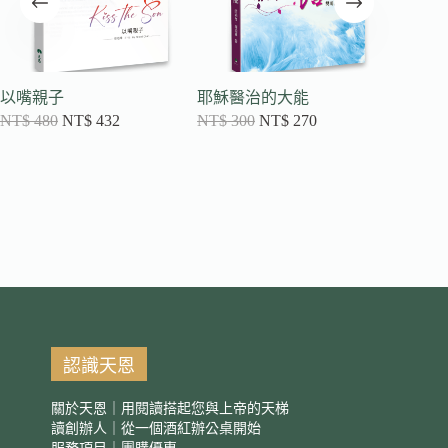
以嘴親子
耶穌醫治的大能
團隊醫
NT$
480
NT$
432
NT$
300
NT$
270
NT$
25
認識天恩
關於天恩｜用閱讀搭起您與上帝的天梯
讀創辦人｜從一個酒紅辦公桌開始