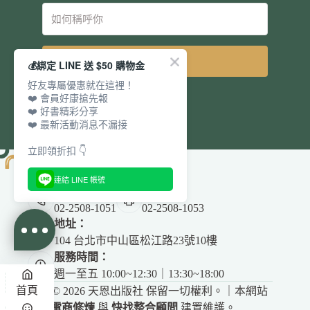
立即訂閱
💰綁定 LINE 送 $50 購物金
好友專屬優惠就在這裡！
❤️ 會員好康搶先報
❤️ 好書精彩分享
❤️ 最新活動消息不漏接
立即領折扣 👇
連結 LINE 帳號
電話：
傳真：
02-2508-1051
02-2508-1053
地址：
104 台北市中山區松江路23號10樓
服務時間：
週一至五 10:00~12:30｜13:30~18:00
首頁
Copyright © 2026 天恩出版社 保留一切權利。｜本網站
由
電商修煉
與
快找整合顧問
建置維護。