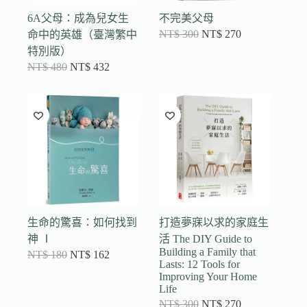
6A父母：成為兒女生
不完美父母
NT$
300
NT$
270
命中的英雄（臺灣繁中
特別版）
NT$
480
NT$
432
生命的驚喜：如何找到
打造夢寐以求的家庭生
神 Ⅰ
活 The DIY Guide to
Building a Family that
NT$
180
NT$
162
Lasts: 12 Tools for
Improving Your Home
Life
NT$
300
NT$
270