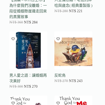
為什麼我們沒離婚：一
唸與歲念( 經典重製版 )
NT$
280
NT$
221
段從婚姻懸崖邊走回來
的真實故事
NT$
360
NT$
284
男人愛之語：讓婚姻再
反蛇鳥
NT$
270
NT$
243
次美好
NT$
300
NT$
270