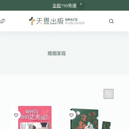
全館
799免運
跳
至
主
要
內
容
婚姻家庭