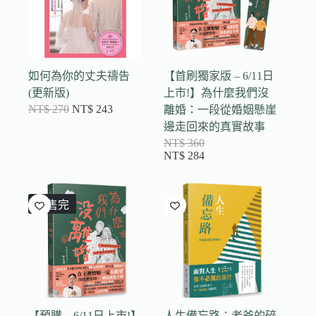
如何為你的丈夫禱告
【首刷獨家版 – 6/11日
(更新版)
上市!】為什麼我們沒
NT$
270
NT$
243
離婚：一段從婚姻懸崖
邊走回來的真實故事
NT$
360
NT$
284
已售完
【預購 – 6/11日上市!】
人生備忘路：老爸的碎