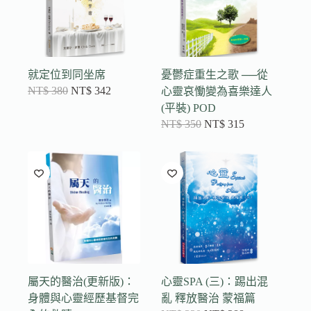
就定位到同坐席
憂鬱症重生之歌 ──從
NT$
380
NT$
342
心靈哀慟變為喜樂達人
(平裝) POD
NT$
350
NT$
315
屬天的醫治(更新版)：
心靈SPA (三)：踢出混
身體與心靈經歷基督完
亂 釋放醫治 蒙福篇