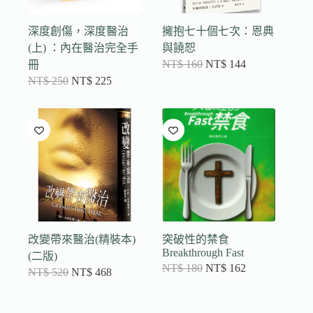
深度創傷，深度醫治
擁抱七十個七次：恩典
(上) ：內在醫治完全手
與饒恕
NT$
160
NT$
144
冊
NT$
250
NT$
225
改變帶來醫治(精裝本)
突破性的禁食
Breakthrough Fast
(二版)
NT$
180
NT$
162
NT$
520
NT$
468