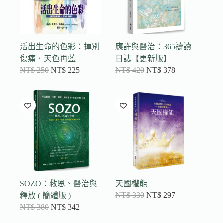
活出生命的色彩：揮別
應許與醫治：365禱讀
傷痛．天色再藍
日誌【更新版】
NT$
250
NT$
225
NT$
420
NT$
378
SOZO：救恩、醫治與
天國權能
NT$
330
NT$
297
釋放 ( 簡體版 )
NT$
380
NT$
342