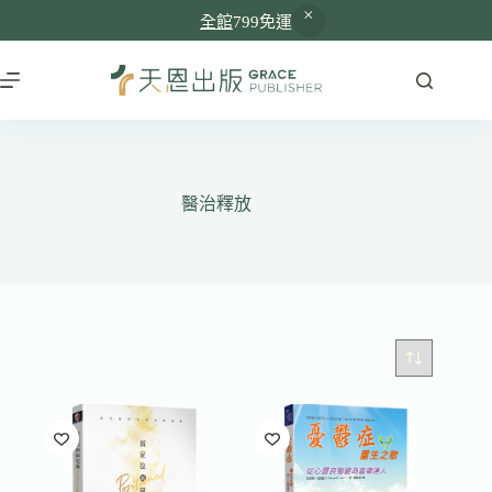
全館
799免運
跳
至
主
要
內
容
醫治釋放