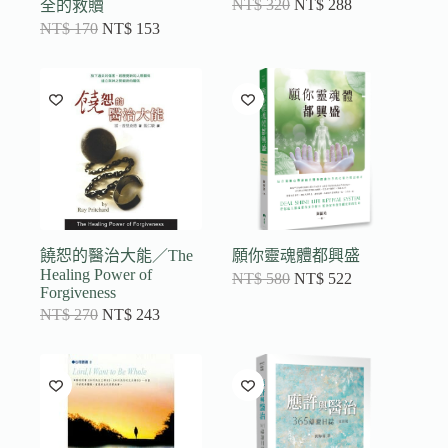
NT$
320
NT$
288
全的救贖
NT$
170
NT$
153
饒恕的醫治大能／The
願你靈魂體都興盛
Healing Power of
NT$
580
NT$
522
Forgiveness
NT$
270
NT$
243