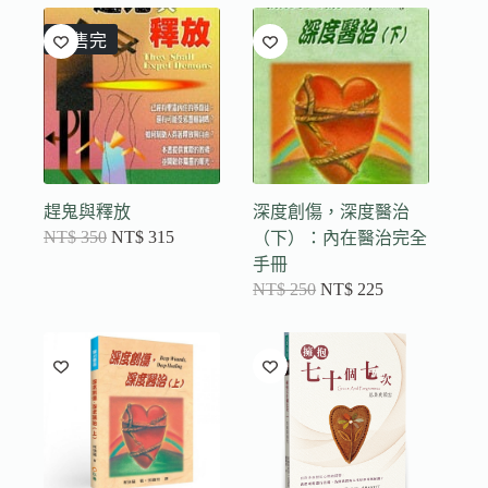
已售完
趕鬼與釋放
深度創傷，深度醫治
NT$
350
NT$
315
（下）：內在醫治完全
手冊
NT$
250
NT$
225