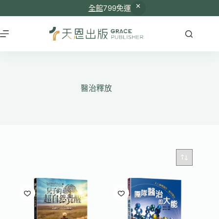
全館
799免運
跳
至
主
要
內
容
醫治釋放