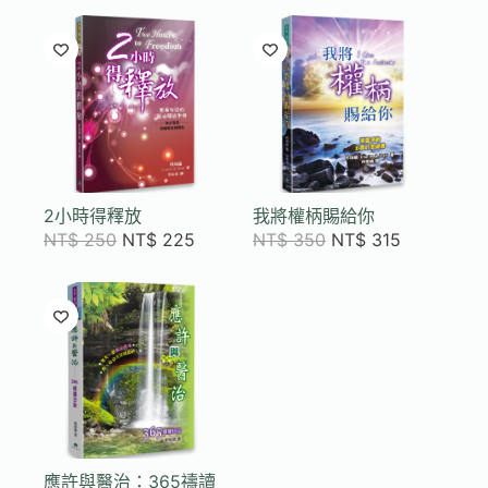
2小時得釋放
我將權柄賜給你
NT$
250
NT$
225
NT$
350
NT$
315
應許與醫治：365禱讀