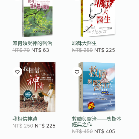
如何領受神的醫治
耶穌大醫生
NT$
70
NT$
63
NT$
250
NT$
225
我相信神蹟
救贖與醫治——奧斯本
經典之作
NT$
250
NT$
225
NT$
450
NT$
405