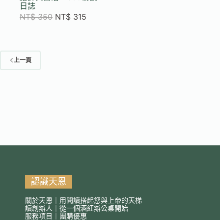
日誌
NT$
350
NT$
315
上一頁
認識天恩
關於天恩｜用閱讀搭起您與上帝的天梯
讀創辦人｜從一個酒紅辦公桌開始
服務項目｜團購優惠