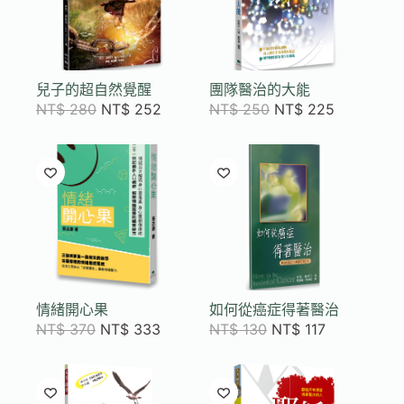
兒子的超自然覺醒
團隊醫治的大能
NT$
280
NT$
252
NT$
250
NT$
225
情緒開心果
如何從癌症得著醫治
NT$
370
NT$
333
NT$
130
NT$
117