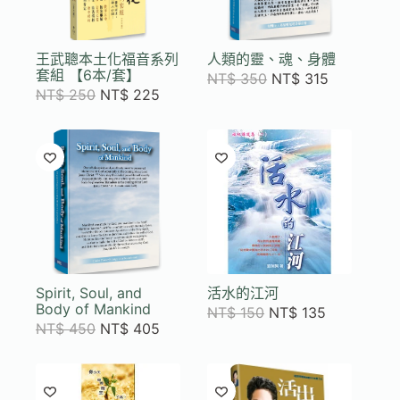
王武聰本土化福音系列
人類的靈、魂、身體
套組 【6本/套】
NT$
350
NT$
315
NT$
250
NT$
225
Spirit, Soul, and
活水的江河
Body of Mankind
NT$
150
NT$
135
NT$
450
NT$
405