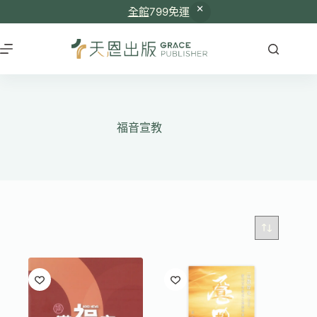
全館
799免運
跳
至
主
要
內
容
福音宣教