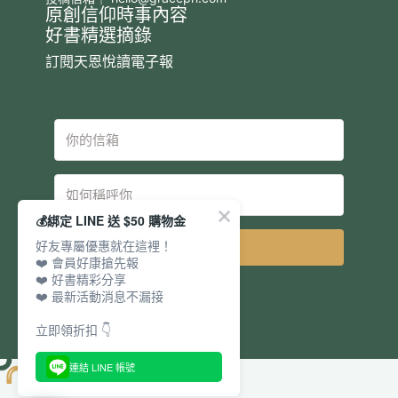
原創信仰時事內容
好書精選摘錄
訂閱天恩悅讀電子報
💰綁定 LINE 送 $50 購物金
好友專屬優惠就在這裡！
立即訂閱
❤️ 會員好康搶先報
❤️ 好書精彩分享
❤️ 最新活動消息不漏接
立即領折扣 👇
連結 LINE 帳號