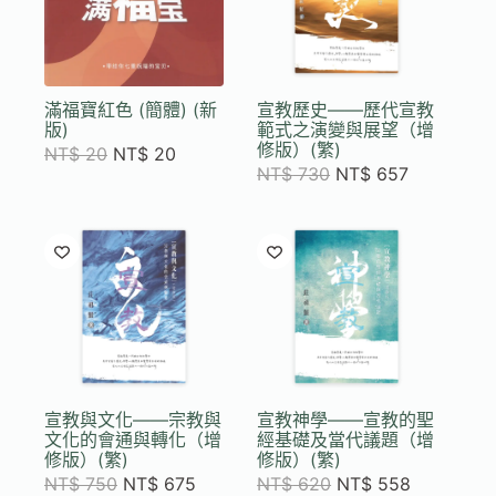
滿福寶紅色 (簡體) (新
宣教歷史——歷代宣教
版)
範式之演變與展望（增
修版）(繁)
NT$
20
NT$
20
NT$
730
NT$
657
宣教與文化——宗教與
宣教神學——宣教的聖
文化的會通與轉化（增
經基礎及當代議題（增
修版）(繁)
修版）(繁)
NT$
750
NT$
675
NT$
620
NT$
558