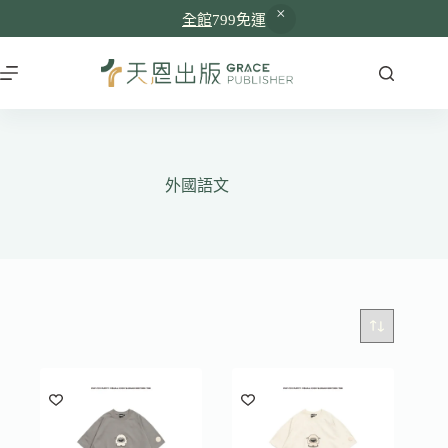
全館
799免運
跳
至
主
要
內
容
外國語文