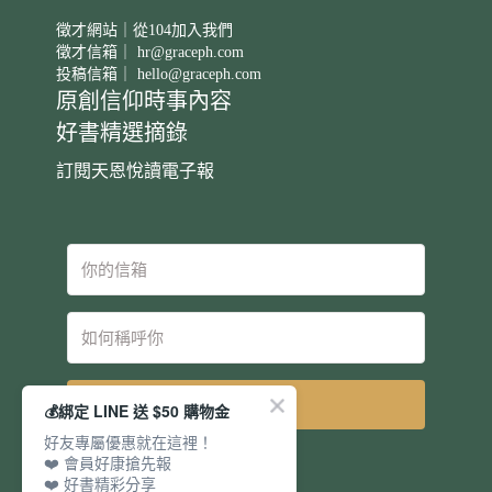
徵才網站｜從104加入我們
徵才信箱｜
hr@graceph.com
投稿信箱｜
hello@graceph.com
原創信仰時事內容
好書精選摘錄
訂閱天恩悅讀電子報
立即訂閱
💰綁定 LINE 送 $50 購物金
好友專屬優惠就在這裡！
❤️ 會員好康搶先報
❤️ 好書精彩分享