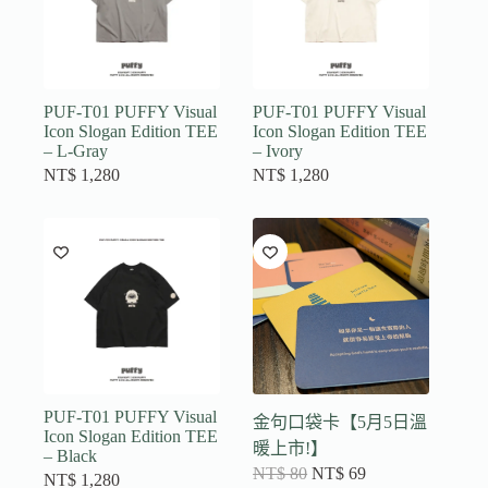
PUF-T01 PUFFY Visual
PUF-T01 PUFFY Visual
Icon Slogan Edition TEE
Icon Slogan Edition TEE
– L-Gray
– Ivory
NT$
1,280
NT$
1,280
PUF-T01 PUFFY Visual
金句口袋卡【5月5日溫
Icon Slogan Edition TEE
暖上市!】
– Black
NT$
80
NT$
69
NT$
1,280