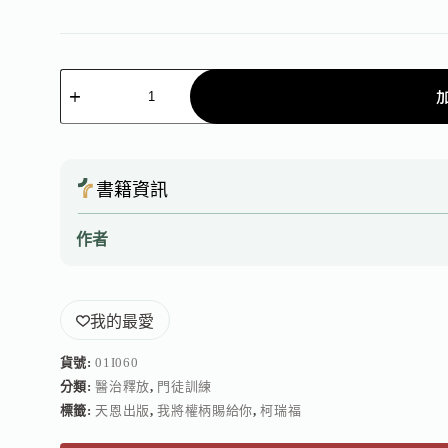
書籍資訊
作者
我的最愛
貨號:
01I060
分類:
醫治釋放
,
門徒訓練
標籤:
天恩出版
,
我將權柄賜給你
,
柯瑞福