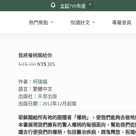
全館
799免運
熱門焦點
悅讀好文
專屬會員
我將權柄賜給你
NT$
350
NT$
315
作者：
柯瑞福
語言：繁體中文
出版社：
天恩出版
出版日期：2012年12月初版
耶穌賜給所有祂的跟隨者「權柄」，使我們能夠去做祂
本書展現我們擁有的驚人權柄的每個面向，幫助我們從
識去行使我們的權柄，包括醫治疾病、趕鬼釋放、祝福