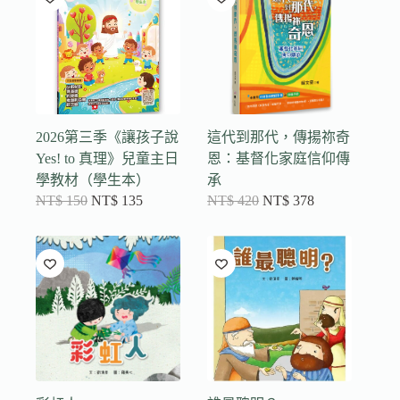
2026第三季《讓孩子說
這代到那代，傳揚祢奇
Yes! to 真理》兒童主日
恩：基督化家庭信仰傳
學教材（學生本）
承
NT$
150
NT$
135
NT$
420
NT$
378