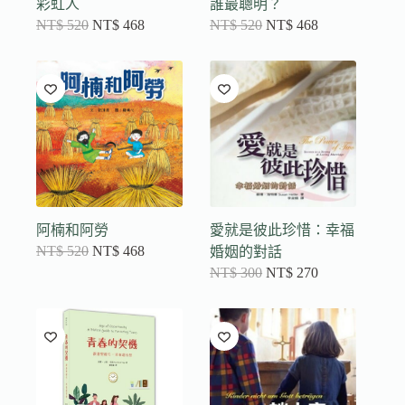
彩虹人
誰最聰明？
NT$
520
NT$
468
NT$
520
NT$
468
阿楠和阿勞
愛就是彼此珍惜：幸福
NT$
520
NT$
468
婚姻的對話
NT$
300
NT$
270