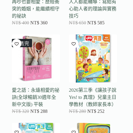
再吵也要相愛：歷經衝
人人都能輔導：寫給有
突的婚姻，能繼續相守
心助人者的理論與實務
的祕訣
技巧
NT$
400
NT$
360
NT$
650
NT$
585
已售完
愛之語：永遠相愛的祕
2026第三季《讓孩子說
訣(全球暢銷30週年全
Yes! to 真理》兒童主日
新中文版) 平裝
學教材（教師家長本）
NT$
320
NT$
288
NT$
280
NT$
252