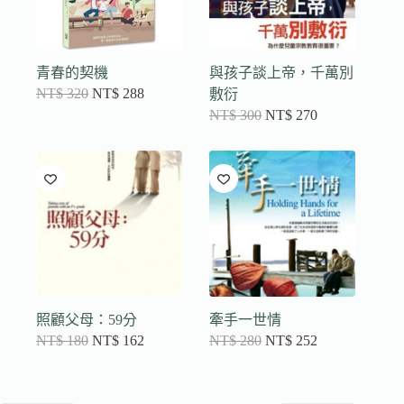
青春的契機
與孩子談上帝，千萬別
NT$
320
NT$
288
敷衍
NT$
300
NT$
270
照顧父母：59分
牽手一世情
NT$
180
NT$
162
NT$
280
NT$
252