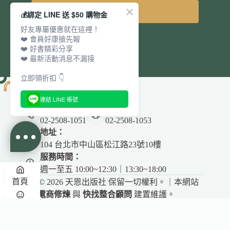
立即訂閱
💰綁定 LINE 送 $50 購物金
好友專屬優惠就在這裡！
❤️ 會員好康搶先報
❤️ 好書精彩分享
❤️ 最新活動消息不漏接
立即領折扣 👇
連結 LINE 帳號
電話：
傳真：
02-2508-1051
02-2508-1053
地址：
104 台北市中山區松江路23號10樓
服務時間：
週一至五 10:00~12:30｜13:30~18:00
首頁
Copyright © 2026 天恩出版社 保留一切權利。｜本網站
由
電商修煉
與
快找整合顧問
建置維護。
悅讀