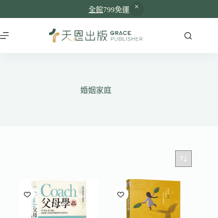
全館
799免運
跳
至
主
要
內
容
婚姻家庭