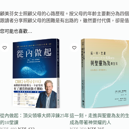
顧美芬女士照顧父母的心路歷程。按父母的年齡主要劃分為四個
跟讀者分享照顧父母的困難是有出路的，雖然要付代價，卻是值
您可能也喜歡…
從內做起：頂尖領導大師淬鍊25年
這一刻，走進與聖靈為友的
的10堂課
成為帶著神榮耀的人