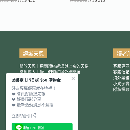
NT$
480
NT$
432
NT$
350
NT$
315
認識天恩
讀者
關於天恩｜用閱讀搭起您與上帝的天梯
客服專區
讀創辦人｜從一個酒紅辦公桌開始
客服信
服務項目｜團購優惠
海外業務
💰綁定 LINE 送 $50 購物金
小凳子會
好友專屬優惠就在這裡！
隱私權政
❤️ 會員好康搶先報
❤️ 好書精彩分享
❤️ 最新活動消息不漏接
立即領折扣 👇
連結 LINE 帳號