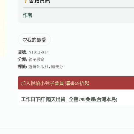
書籍資訊
作者
我的最愛
貨號:
N1012-014
分類:
親子教育
標籤:
道聲出版社
,
顧美芬
加入悅讀小凳子會員 購書69折起
工作日下訂 隔天出貨 | 全館799免運(台灣本島)