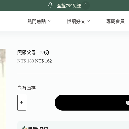
全館
799免運
熱門焦點
悅讀好文
專屬會員
照顧父母：59分
NT$
180
NT$
162
尚有庫存