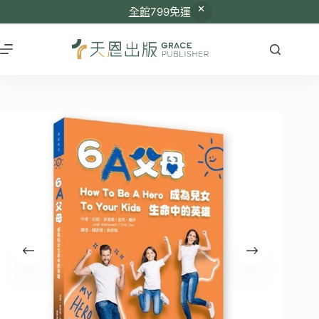
全館
799免運