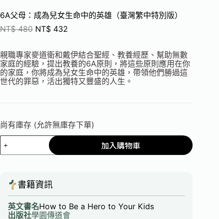
6A父母：成為兒女生命中的英雄（臺灣繁中特別版）
NT$
480
NT$
432
親職專家麥道衛和戴伊結合聖經、教養經歷、幫助無數
家庭的經驗，提出教養的6A原則，將這些原則應用在你
的家庭，你將成為兒女生命中的英雄，帶領他們勝過這
世代的罪惡，活出獨特又豐盛的人生。
尚有庫存 (允許無庫存下單)
加入購物車
書籍資訊
英文書名
How to Be a Hero to Your Kids
出版社
學園傳道會