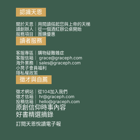
認識天恩
關於天恩｜用閱讀搭起您與上帝的天梯
讀創辦人｜從一個酒紅辦公桌開始
服務項目｜團購優惠
讀者服務
客服專區｜購物疑難雜症
客服信箱｜
grace@graceph.com
海外業務 ｜
sales@graceph.com
小凳子會員福利
隱私權政策
徵才與自薦
徵才網站｜從104加入我們
徵才信箱｜
hr@graceph.com
投稿信箱｜
hello@graceph.com
原創信仰時事內容
好書精選摘錄
訂閱天恩悅讀電子報