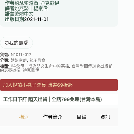
作者
約瑟麥道衛
迪克戴伊
譯者
姚燕懿
｜
楊家偉
語言
繁體中文
出版日期
2021-11-01
我的最愛
貨號:
N1011-017
分類:
婚姻家庭
,
親子教育
標籤:
6A父母：成為兒女生命中的英雄
,
台灣學園傳道會出版部
,
約瑟麥道衛
,
迪克戴伊
加入悅讀小凳子會員 購書69折起
工作日下訂 隔天出貨 | 全館799免運(台灣本島)
描述
作者簡介
目錄
資訊