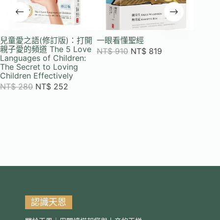
兒童愛之語(修訂版)：打開
一眼看懂聖經
愛之語
親子愛的頻道 The 5 Love
(全球
NT$
910
NT$
819
Languages of Children:
版) 平
The Secret to Loving
NT$
3
Children Effectively
NT$
280
NT$
252
認識天恩