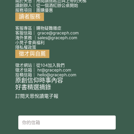
關於天恩｜用閱讀搭起您與上帝的天梯
讀創辦人｜從一個酒紅辦公桌開始
服務項目｜團購優惠
讀者服務
客服專區｜購物疑難雜症
客服信箱｜
grace@graceph.com
海外業務 ｜
sales@graceph.com
小凳子會員福利
隱私權政策
徵才與自薦
徵才網站｜從104加入我們
徵才信箱｜
hr@graceph.com
投稿信箱｜
hello@graceph.com
原創信仰時事內容
好書精選摘錄
訂閱天恩悅讀電子報