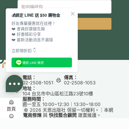
💰綁定 LINE 送 $50 購物金
好友專屬優惠就在這裡！
立即訂閱
❤️ 會員好康搶先報
❤️ 好書精彩分享
❤️ 最新活動消息不漏接
立即領折扣 👇
連結 LINE 帳號
電話：
傳真：
02-2508-1051
02-2508-1053
地址：
104 台北市中山區松江路23號10樓
服務時間：
週一至五 10:00~12:30｜13:30~18:00
首頁
Copyright © 2026 天恩出版社 保留一切權利。｜本網
站由
電商修煉
與
快找整合顧問
建置維護。
✕
悅讀