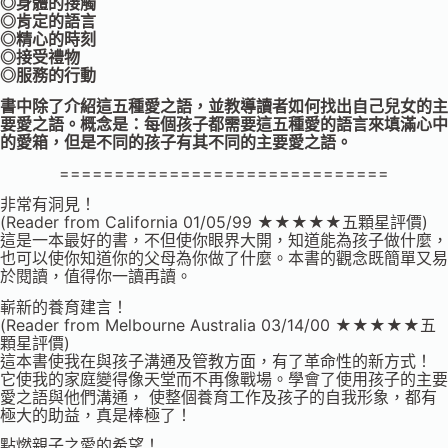
◎身體的接觸
◎肯定的語言
◎精心的時刻
◎接受禮物
◎服務的行動
書中除了介紹這五種愛之語，並教導讀者如何找出自己兒女的主
要愛之語。概念是：每個孩子都需要這五種愛的語言來填滿心中
的愛箱，但是不同的孩子有其不同的主要愛之語。
==============================
非常有洞見！
(Reader from California 01/05/99 ★★★★★五顆星評價)
這是一本最好的書，不但使你眼界大開，知道能為孩子做什麼，
也可以使你知道你的父母為你做了什麼。本書的觀念既簡單又易
於閱讀，值得你一讀再讀。
嶄新的養育建言！
(Reader from Melbourne Australia 03/14/00 ★★★★★五
顆星評價)
這本書使我在與孩子溝通及管教方面，有了革命性的新方式！
它使我的家庭變得像天堂而不再像戰場。學會了使用孩子的主要
愛之語與他們溝通， 使整個養育工作及孩子的自我形象，都有
極大的助益，真是棒極了！
點燃親子之愛的希望！