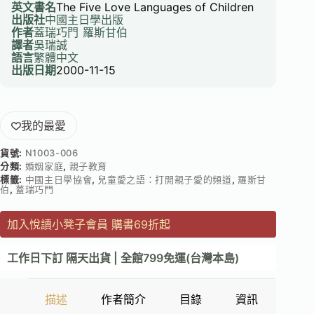
英文書名
The Five Love Languages of Children
出版社
中國主日學出版
作者
蓋瑞巧門
羅斯甘伯
譯者
吳瑞誠
語言
繁體中文
出版日期
2000-11-15
我的最愛
貨號:
N1003-006
分類:
婚姻家庭
,
親子教育
標籤:
中國主日學協會
,
兒童愛之語：打開親子愛的頻道
,
羅斯甘
伯
,
蓋瑞巧門
加入悅讀小凳子會員 購書69折起
工作日下訂 隔天出貨 | 全館799免運(台灣本島)
描述
作者簡介
目錄
資訊