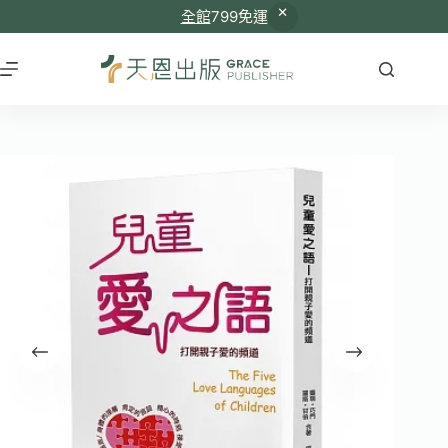
全館
799免運