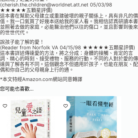
(
cherish.the.children@worldnet.att.net
05/03/98
★★★★★五顆星評價)
這本書在幫助父母建立或重建破壞的親子關係上，具有非凡的價
值。我一口氣買了好幾本送給我的家人看。我相信認真研讀本書
並照著去做的家庭，必能醫治他們以往的傷口，並且影響到後來
的世世代代。
說孩子能了解的愛！
(Reader from Norfolk VA 04/15/98 ★★★★★五顆星評價)
這本書詳述傳達愛的方法，將之分成：身體的接觸、肯定的言
詞、精心的時刻、接受禮物、服務的行動。不同的人對於愛的傳
達與了解各有不同。這個觀念不但適用於孩子，也能在朋友、配
偶和你自己的父母親身上行的通。
*本文特經Amazon.com網站同意轉譯
您可能也喜歡…
已售