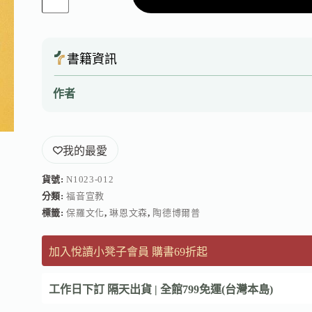
書籍資訊
作者
我的最愛
貨號:
N1023-012
分類:
福音宣教
標籤:
保羅文化
,
琳恩文森
,
陶德博爾普
加入悅讀小凳子會員 購書69折起
工作日下訂 隔天出貨 | 全館799免運(台灣本島)