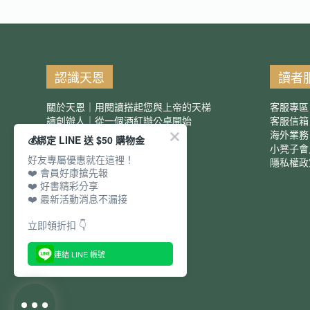
認識天恩
讀者
關於天恩｜用閱讀搭起您與上帝的天梯
客服專區
讀創辦人｜從一個酒紅辦公桌開始
客服信
服務項目｜團購優惠
海外業務
💰綁定 LINE 送 $50 購物金
小凳子會
好友專屬優惠就在這裡！
隱私權政
❤️ 會員好康搶先報
❤️ 好書精彩分享
❤️ 最新活動消息不漏接
立即領折扣 👇
連結 LINE 帳號