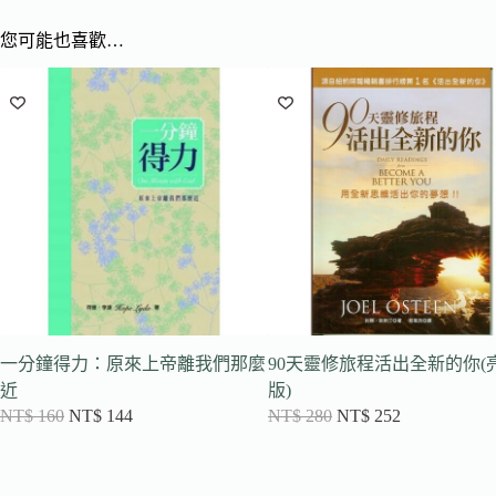
您可能也喜歡…
一分鐘得力：原來上帝離我們那麼
90天靈修旅程活出全新的你(
近
版)
NT$
160
NT$
144
NT$
280
NT$
252