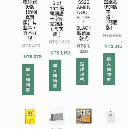
牧師親
鹽跟我
SS22
S of
簽版
吃的飯
AMEN
דבר 慢
【透明
不一
QUOT
聲細語
真實
樣！
E TEE
十字架
版】有
（簡體
：
家飾組
些事，
版）
BLACK
( 含底
真不好
微落肩
座 )
NT$
350
說
款式
NT$
1,630
NT$
420
NT$
1,
NT$
315
280
NT$
1,152
NT$
378
加
選
入
加
擇
加
購
入
規
入
物
購
格
購
車
物
物
車
車