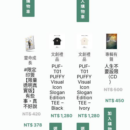
購
入
物
購
車
物
車
文創禮
文創禮
專輯有
靈命成
品
品
聲
長
PUF-
PUF-
人生不
#限定
T01
T01
要設限
印簽
PUFFY
PUFFY
（CD
【限量
Visual
Visual
）
透明真
Icon
Icon
NT$
500
實版】
Slogan
Slogan
有些
Edition
Edition
NT$
450
事，真
TEE –
TEE –
不好說
Black
Ivory
加
NT$
420
NT$
1,280
NT$
1,280
入
購
NT$
378
選
選
物