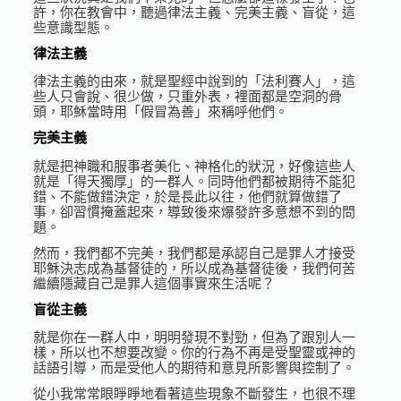
許，你在教會中，聽過律法主義、完美主義、盲從，這
些意識型態。
律法主義
律法主義的由來，就是聖經中說到的「法利賽人」，這
些人只會說、很少做，只重外表，裡面都是空洞的骨
頭，耶穌當時用「假冒為善」來稱呼他們。
完美主義
就是把神職和服事者美化、神格化的狀況，好像這些人
就是「得天獨厚」的一群人。同時他們都被期待不能犯
錯、不能做錯決定，於是長此以往，他們就算做錯了
事，卻習慣掩蓋起來，導致後來爆發許多意想不到的問
題。
然而，我們都不完美，我們都是承認自己是罪人才接受
耶穌決志成為基督徒的，所以成為基督徒後，我們何苦
繼續隱藏自己是罪人這個事實來生活呢？
盲從主義
就是你在一群人中，明明發現不對勁，但為了跟別人一
樣，所以也不想要改變。你的行為不再是受聖靈或神的
話語引導，而是受他人的期待和意見所影響與控制了。
從小我常常眼睜睜地看著這些現象不斷發生，也很不理