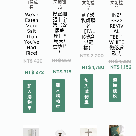
文創禮
自我成
文創禮
文創禮
品
長
品
品
慢聲細
We’ve
#子駿
iN2°
語十字
Eaten
牧師聯
SS22
架（公
More
名
REVIV
版底
Salt
【TAL
AL
座）*
Than
K禮盒
TEE：
稍大*
You’ve
限定
WHITE
需墊片
Had
橘】
微落肩
*
Rice!
款式
NT$
2,200
NT$
350
NT$
420
NT$
1,280
NT$
1,152
NT$
1,780
NT$
315
NT$
378
選
加
加
擇
加
入
入
規
入
購
購
格
購
物
物
物
車
車
車