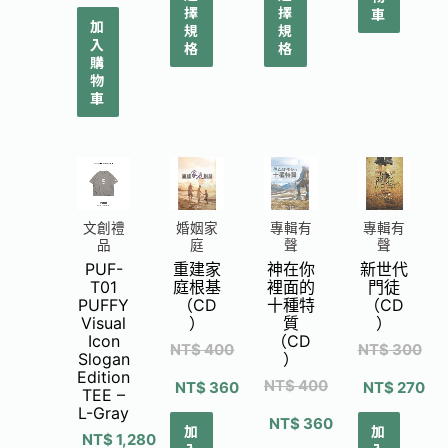
擇
擇
車
加
規
規
入
格
格
購
物
車
婚姻家
專輯有
專輯有
文創禮
庭
聲
聲
品
重建家
神在你
新世代
PUF-
庭根基
裡面的
門徒
T01
（CD
十種特
（CD
PUFFY
）
質
）
Visual
（CD
Icon
NT$
400
NT$
300
）
Slogan
Edition
NT$
400
NT$
360
NT$
270
TEE –
L-Gray
NT$
360
加
加
NT$
1,280