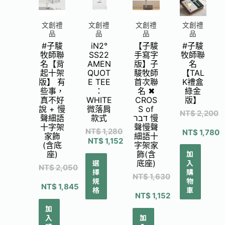
文創禮
文創禮
文創禮
文創禮
品
品
品
品
#子駿
#子駿
iN2°
【子駿
牧師聯
牧師聯
SS22
手寫字
名
名【背
AMEN
版】子
【TAL
起十架
QUOT
駿牧師
K禮盒
版】 有
E TEE
首次聯
綠金
些事，
：
名 ✖
版】
真不好
WHITE
CROS
說 + 慢
微落肩
S of
NT$
2,200
聲細語
款式
דבר 慢
十字架
聲慢聲
NT$
1,280
NT$
1,780
家飾
細語十
NT$
1,152
(含底
字架家
加
座)
飾(含
選
入
底座)
NT$
2,050
擇
購
NT$
1,630
規
物
NT$
1,845
格
車
NT$
1,152
加
入
加