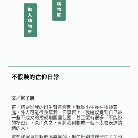
購
加
物
入
車
購
物
車
不假裝的信仰日常
文／柳子駿
這一切要從我的出生背景談起。我從小生長在牧師家
庭，外人可能很羨慕我，但事實上，我總感覺到自己被
一些不成文的潛規則團團包圍，甚至還有很多「不能說
的祕密」，久而久之，就將我刻劃成一個不太會表達情
緒的人。
這些狀況真是我們不樂見的，但怎麼卻這樣發生了？也