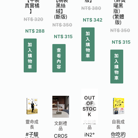
【平裝
【精裝
版】
（鮮黃
真實橘
黑絲
曜黑
NT$
380
】
絨】
版）
(斷版)
(繁體
NT$
320
NT$
342
版)
NT$
350
NT$
350
NT$
288
加
NT$
315
入
NT$
315
加
購
入
查
物
購
看
車
加
物
內
入
車
容
購
物
車
OUT
OF
STOC
K
靈命成
自我成
文創禮
文創禮
長
長
品
品
#子駿
你吃的
iN2°
CROS