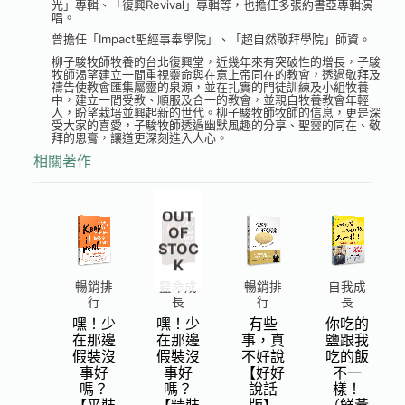
光」專輯、「復興Revival」專輯等，也擔任多張約書亞專輯演
唱。
曾擔任「Impact聖經事奉學院」、「超自然敬拜學院」師資。
柳子駿牧師牧養的台北復興堂，近幾年來有突破性的增長，子駿
牧師渴望建立一間重視靈命與在意上帝同在的教會，透過敬拜及
禱告使教會匯集屬靈的泉源，並在扎實的門徒訓練及小組牧養
中，建立一間受教、順服及合一的教會，並親自牧養教會年輕
人，盼望栽培並興起新的世代。柳子駿牧師牧師的信息，更是深
受大家的喜愛，子駿牧師透過幽默風趣的分享、聖靈的同在、敬
拜的恩膏，讓道更深刻進入人心。
相關著作
OUT
OF
STOC
K
暢銷排
靈命成
暢銷排
自我成
行
長
行
長
嘿！少
嘿！少
有些
你吃的
在那邊
在那邊
事，真
鹽跟我
假裝沒
假裝沒
不好說
吃的飯
事好
事好
【好好
不一
嗎？
嗎？
說話
樣！