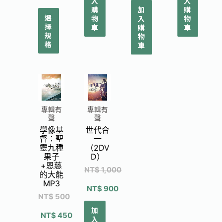
入
入
購
加
購
選
物
入
物
擇
車
購
車
規
物
格
車
專輯有
專輯有
聲
聲
學像基
世代合
督：聖
一
靈九種
（2DV
果子
D）
+恩慈
NT$
1,000
的大能
MP3
NT$
900
NT$
500
加
NT$
450
入