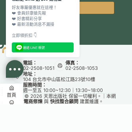
好友專屬優惠就在這裡！
立即訂閱
❤️ 會員好康搶先報
❤️ 好書精彩分享
❤️ 最新活動消息不漏接
立即領折扣 👇
連結 LINE 帳號
電話：
傳真：
02-2508-1051
02-2508-1053
地址：
104 台北市中山區松江路23號10樓
服務時間：
週一至五 10:00~12:30｜13:30~18:00
首頁
Copyright © 2026 天恩出版社 保留一切權利。｜本網
站由
電商修煉
與
快找整合顧問
建置維護。
悅讀
收藏