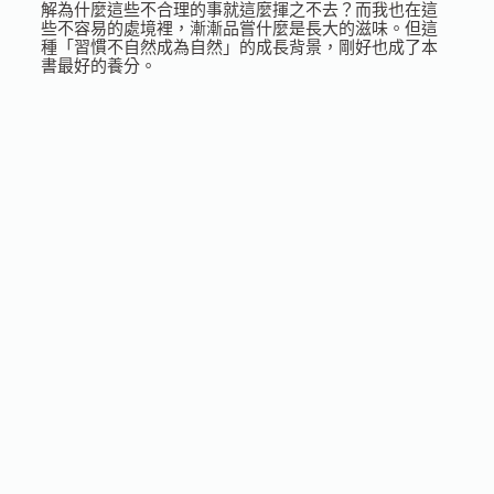
解為什麼這些不合理的事就這麼揮之不去？而我也在這
些不容易的處境裡，漸漸品嘗什麼是長大的滋味。但這
種「習慣不自然成為自然」的成長背景，剛好也成了本
書最好的養分。