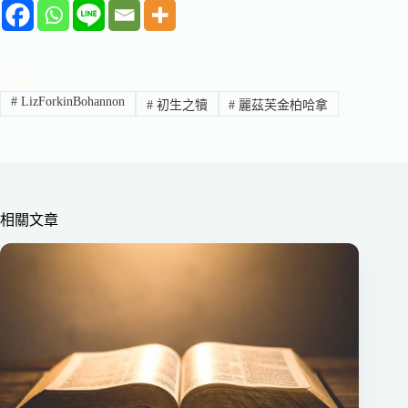
標籤
#
LizForkinBohannon
#
初生之犢
#
麗茲芙金柏哈拿
相關文章