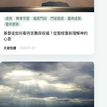
成長
教會守望
福音門訓
門徒造就
靈命成長
靈命更新
基督徒如何看待苦難與祝福？從聖經重新理解神的
心意
2026-07-29
．
天恩悅讀