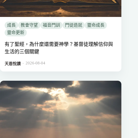
成長
教會守望
福音門訓
門徒造就
靈命成長
靈命更新
有了聖經，為什麼還需要神學？基督徒理解信仰與
生活的三個關鍵
2026-08-04
．
天恩悅讀