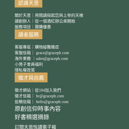
認識天恩
關於天恩｜用閱讀搭起您與上帝的天梯
讀創辦人｜從一個酒紅辦公桌開始
服務項目｜團購優惠
讀者服務
客服專區｜購物疑難雜症
客服信箱｜
grace@graceph.com
海外業務 ｜
sales@graceph.com
小凳子會員福利
隱私權政策
徵才與自薦
徵才網站｜從104加入我們
徵才信箱｜
hr@graceph.com
投稿信箱｜
hello@graceph.com
原創信仰時事內容
好書精選摘錄
訂閱天恩悅讀電子報