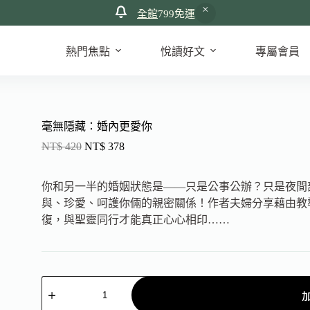
全館
799免運
熱門焦點
悅讀好文
專屬會員
毫無隱藏：婚內更愛你
NT$
420
NT$
378
你和另一半的婚姻狀態是——只是公事公辦？只是夜間
與、珍愛、呵護你倆的親密關係！作者夫婦分享藉由教
復，與聖靈同行才能真正心心相印……