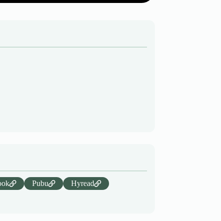
ook
Pubu
Hyread