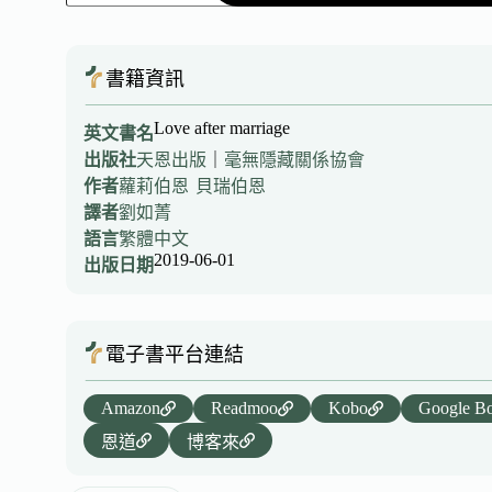
書籍資訊
Love after marriage
英文書名
出版社
天恩出版
｜
毫無隱藏關係協會
作者
蘿莉伯恩
貝瑞伯恩
譯者
劉如菁
語言
繁體中文
2019-06-01
出版日期
電子書平台連結
Amazon
Readmoo
Kobo
Google B
恩道
博客來