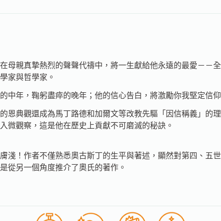
在母親真摯熱烈的聲聲代禱中，將一生獻給他永遠的最愛－－全
神學家與哲學家。
的中年，鞠躬盡瘁的晚年；他的信心告白，將激勵你我堅定信仰
的恩典觀還成為馬丁路德和加爾文等改教先驅「因信稱義」的理
入微觀察，這是他在歷史上貢獻不可磨滅的秘訣。
膚淺！作者不僅熟悉奧古斯丁的生平與著述，顯然對第四、五世
是從另一個角度推介了奧氏的著作。