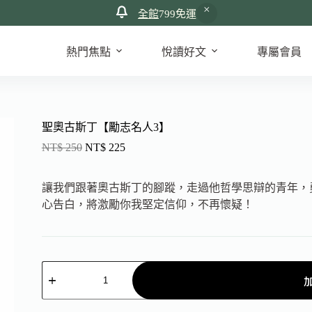
全館
799免運
熱門焦點
悅讀好文
專屬會員
聖奧古斯丁【勵志名人3】
NT$
250
NT$
225
讓我們跟著奧古斯丁的腳蹤，走過他哲學思辯的青年，
心告白，將激勵你我堅定信仰，不再懷疑！