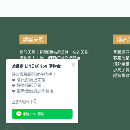
認識天恩
讀者
關於天恩｜用閱讀搭起您與上帝的天梯
客服專區
讀創辦人｜從一個酒紅辦公桌開始
客服信
服務項目｜團購優惠
海外業務
💰綁定 LINE 送 $50 購物金
小凳子會
好友專屬優惠就在這裡！
隱私權政
❤️ 會員好康搶先報
❤️ 好書精彩分享
❤️ 最新活動消息不漏接
立即領折扣 👇
連結 LINE 帳號