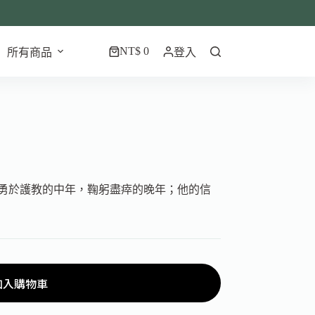
NT$
0
所有商品
登入
勇於護教的中年，鞠躬盡瘁的晚年；他的信
加入購物車