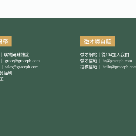
服務
徵才與自薦
｜購物疑難雜症
徵才網站｜從104加入我們
箱｜
grace@graceph.com
徵才信箱｜
hr@graceph.com
 ｜
sales@graceph.com
投稿信箱｜
hello@graceph.co
員福利
策