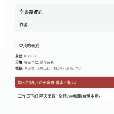
書籍資訊
作者
我的最愛
貨號:
01O024
分類:
福音宣教
,
靈命成長
標籤:
傳記類
,
天恩出版
,
瑞秋飛利浦斯
,
見證
加入悅讀小凳子會員 購書69折起
工作日下訂 隔天出貨 | 全館799免運(台灣本島)