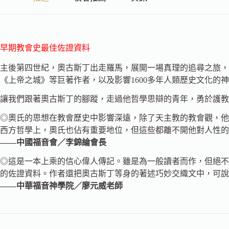
早期教會史最佳佐證資料
主後第四世紀，奧古斯丁出走羅馬，展開一場真理的追尋之旅，
《上帝之城》等巨著作者，以及影響1600多年人類歷史文化的
讓我們跟著奧古斯丁的腳蹤，走過他哲學思辯的青年，勇於護教
◎奧氏的思想在教會歷史中影響深遠，除了天主教的教會觀，他
西方哲學上，奧氏也佔有重要地位，但這些都離不開他對人性的
——中國福音會／李錦綸會長
◎這是一本上乘的信心偉人傳記。雖是為一般讀者而作，但絕不
的佐證資料。作者還把奧古斯丁等身的著述巧妙交織文中，可說
——中華福音神學院／廖元威老師