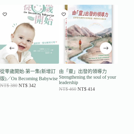
從零歲開始-第一集(新增訂
由「靈」出發的領導力
婚前準
Strengthening the soul of your
版)／On Becoming Babywise
冊
leadership
NT$
380
NT$
342
NT$
32
NT$
460
NT$
414