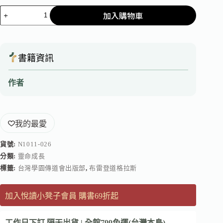
加入購物車
書籍資訊
作者
我的最愛
貨號:
N1011-026
分類:
靈命成長
標籤:
台灣學園傳道會出版部
,
布雷登道格拉斯
加入悅讀小凳子會員 購書69折起
工作日下訂 隔天出貨 | 全館799免運(台灣本島)