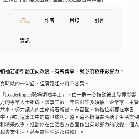
描述
作者
目錄
引言
資訊
領袖若想引動正向改變，有所傳承，就必須發揮影響力。
真時髦的一句話，但實踐起來可不容易。
「LeaderImpact職場領袖事工」，由一群一心推動彼此發揮影響
力的專業人士組成，該事工數十年來跟許多領袖、企業家、主管
共事，努力讓人的生命得著轉變。布雷登・道格拉斯要在本書
中，探討這事工中的處世成功之道。這本指南書涵括了生活實例
和精采故事，推動你在生活各方各面作出有影響力的改變，個人
和專業生活，甚至靈性生活都得轉化。