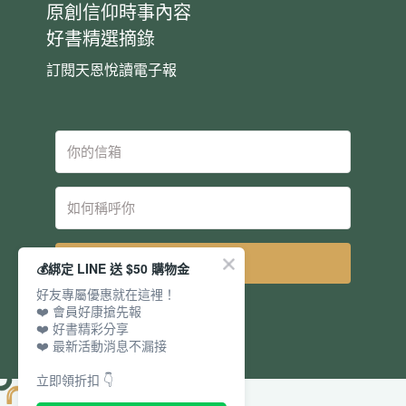
原創信仰時事內容
好書精選摘錄
訂閱天恩悅讀電子報
立即訂閱
💰綁定 LINE 送 $50 購物金
好友專屬優惠就在這裡！
❤️ 會員好康搶先報
❤️ 好書精彩分享
❤️ 最新活動消息不漏接
立即領折扣 👇