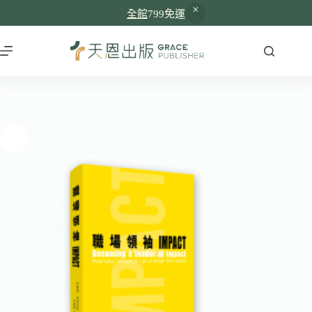
全館
799免運