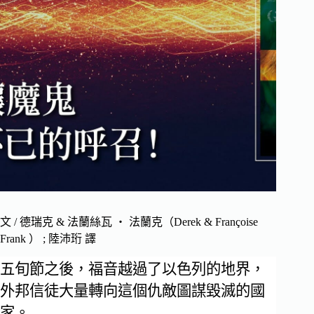
文 / 德瑞克 & 法蘭絲瓦 ‧ 法蘭克（Derek & Françoise
Frank ） ; 陸沛珩 譯
五旬節之後，福音越過了以色列的地界，
外邦信徒大量轉向這個仇敵圖謀毀滅的國
家。