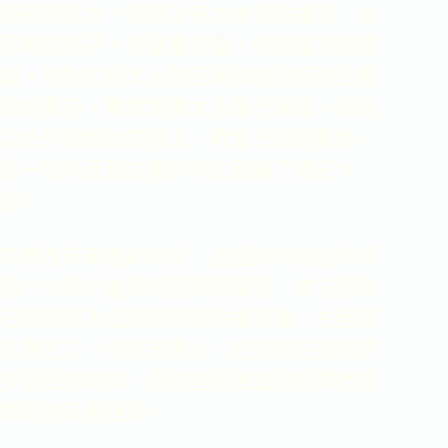
擁有的能力。她無法有力地掌握福音，也
不再結果子。更嚴重的是，她越是滑離真
理，她對於猶太人的困境就越沒有辦法客
觀地看待。教會跟猶太人漸行漸遠，因為
以色列拒絕她的救主，教會日益輕看她。
這一切為反猶主義的萌生預備了康莊大
道。
宗教改革來臨的時候，這個欺哄如此地深
植，以致它能夠低空躲過雷達。當它把自
己編織進入這個被恢復的福音裡，古老謊
言重生了。到今天為止，它仍然在塑造許
多信徒的認知，而這些信徒並沒有洞悉這
個欺哄有多陰險。