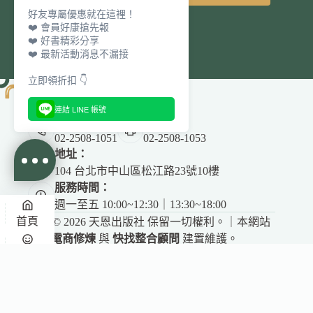
好友專屬優惠就在這裡！
❤️ 會員好康搶先報
❤️ 好書精彩分享
❤️ 最新活動消息不漏接
立即領折扣 👇
連結 LINE 帳號
電話：
傳真：
02-2508-1051
02-2508-1053
地址：
104 台北市中山區松江路23號10樓
服務時間：
週一至五 10:00~12:30｜13:30~18:00
首頁
Copyright © 2026 天恩出版社 保留一切權利。｜本網站
由
電商修煉
與
快找整合顧問
建置維護。
✕
悅讀
收藏