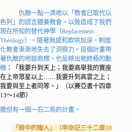
與此同時，面對這個持續增長的外邦信徒
團契，
仇敵一點一滴地以「教會已取代以
色列」的謊言餵養教會，以致造成了我們
現在所知的替代神學（Replacement
Theology）。
隨著無感和欺哄加深，制度
化教會漸漸地失去了洞察力。這個計畫帶
著仇敵的地獄商標，也反映出牠終極的動
機
：「我要升到天上；我要高舉我的寶座
在上帝眾星以上……我要升到高雲之上；
我要與至上者同等。」（以賽亞書十四章
13〜14節）
撒但有一個一石二鳥的計畫。
首先，牠先
使當時的制度化教會中圈套，然後再狠傷
上帝
「眼中的瞳人」（申命記三十二章10