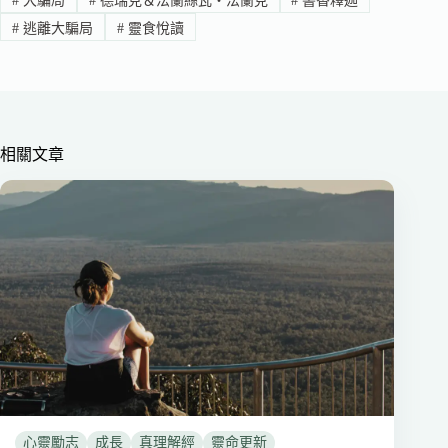
#
大騙局
#
德瑞克＆法蘭絲瓦‧法蘭克
#
書香釋迦
#
逃離大騙局
#
靈食悅讀
相關文章
心靈勵志
成長
真理解經
靈命更新