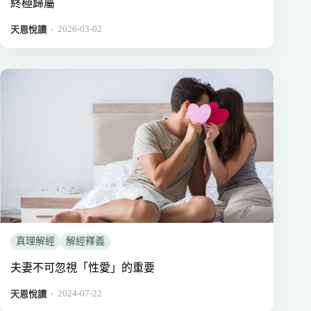
終極歸屬
2026-03-02
．
天恩悅讀
真理解經
解經釋義
夫妻不可忽視「性愛」的重要
2024-07-22
．
天恩悅讀