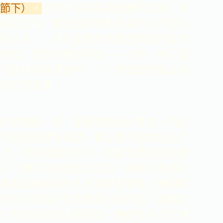
節下）
，
就是那個深深激怒牠的國家。
伊
甸園之後，撒但的誘惑和操弄的技巧更出
神入化――特別是當牠的驕傲與嫉妒全力
拼搏、戮力争勝的時候――此時，牠只要
向信徒的身體低吟：「上帝豈真是說以色
列仍然重要？」
牠的圈套，是：若救恩是個人性的，而且
只能透過耶穌成就，那這整件事就僅止於
此。透過錯置以色列，制度化教會就被提
升。她不只接受這個謊言，誤信只有那明
顯看起來配得的人才具備重要性，她同時
也看不清自己的真實身分與命定。當制度
化教會失足滑入假敬虔，她就失去了早期