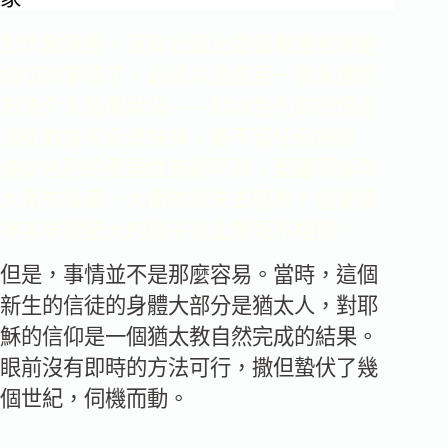
對仇敵來說，沒有比遏止這個屬靈覺醒更
迫切的事情了，必須以激進且一勞永逸的
方法介入這個狀況――對以色列的記憶必
須從教會完全塗抹掉，要不留任何痕跡，
使以色列的重要性無跡可尋；要讓耶穌與
大衛的後裔、大衛的根失去關聯，還要讓
神羔羊跟猶大的獅子彼此間毫不相關。
但是，事情並不是那麼容易。當時，這個
新生的信徒的身體大部分是猶太人，對耶
穌的信仰是一個猶太教自然完成的結果。
眼前沒有即時的方法可行，撒但蟄伏了幾
個世紀，伺機而動。