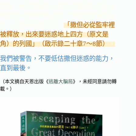
那麼，我們應該如何面對這個誤導信徒身
體的替代神學的能力呢？
聖經清楚告訴我
們，在牠最後滅亡前，
「撒但必從監牢裡
被釋放，出來要迷惑地上四方（原文是
角）的列國」（啟示錄二十章7～8節）
。
我們被警告，不要低估撒但迷惑的能力，
直到最後。
（本文摘自天恩出版《
逃離大騙局
》，未經同意請勿轉
載。）