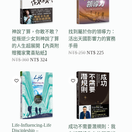
神說了算，你敢不敢？
找到屬於你的領導力：
從叛逆少女到神說了算
活出天國影響力的實務
的人生超展開【內頁附
手冊
NT$
250
NT$
225
贈獨家驚喜貼紙】
NT$
360
NT$
324
Life-Influencing-Life
成功不需要潛規則：我
Discipleship –