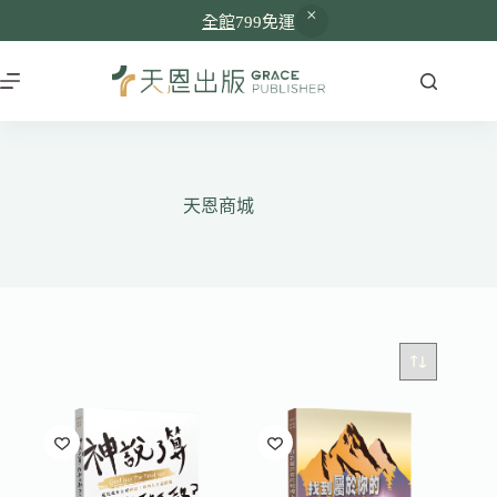
全館
799免運
跳
至
主
要
內
容
天恩商城