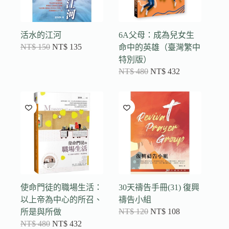
活水的江河
6A父母：成為兒女生
NT$
150
NT$
135
命中的英雄（臺灣繁中
特別版）
NT$
480
NT$
432
使命門徒的職場生活：
30天禱告手冊(31) 復興
以上帝為中心的所召、
禱告小組
NT$
120
NT$
108
所是與所做
NT$
480
NT$
432