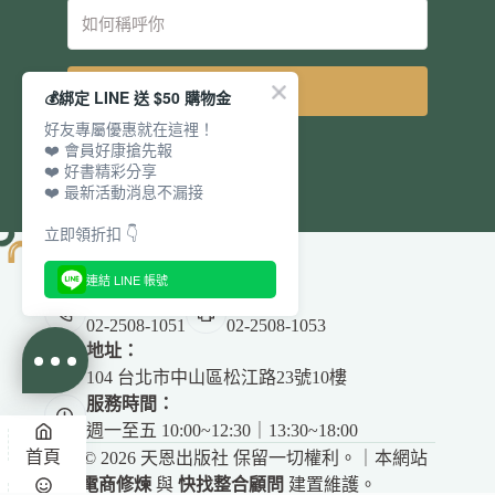
立即訂閱
💰綁定 LINE 送 $50 購物金
好友專屬優惠就在這裡！
❤️ 會員好康搶先報
❤️ 好書精彩分享
❤️ 最新活動消息不漏接
立即領折扣 👇
連結 LINE 帳號
電話：
傳真：
02-2508-1051
02-2508-1053
地址：
104 台北市中山區松江路23號10樓
服務時間：
週一至五 10:00~12:30｜13:30~18:00
首頁
Copyright © 2026 天恩出版社 保留一切權利。｜本網站
由
電商修煉
與
快找整合顧問
建置維護。