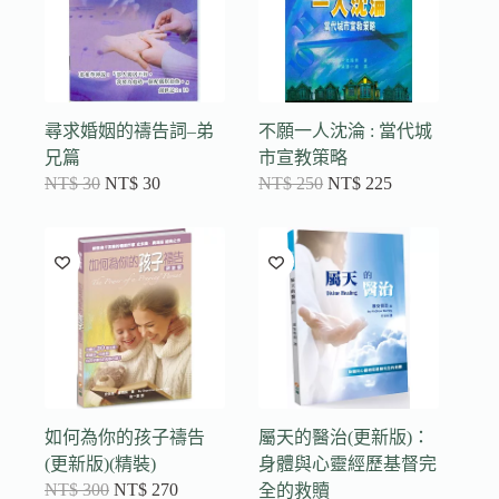
尋求婚姻的禱告詞–弟
不願一人沈淪 : 當代城
兄篇
市宣教策略
NT$
30
NT$
30
NT$
250
NT$
225
如何為你的孩子禱告
屬天的醫治(更新版)：
(更新版)(精裝)
身體與心靈經歷基督完
NT$
300
NT$
270
全的救贖