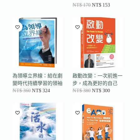
NT$
170
NT$
153
為領導立界線：給在劇
啟動改變：一次前進一
變時代持續學習的領袖
步，成為更好的自己
NT$
360
NT$
324
NT$
380
NT$
300