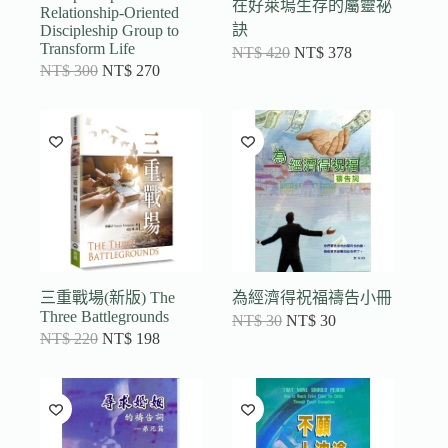
在好萊塢生存的屬靈祕
Relationship-Oriented
訣
Discipleship Group to
Transform Life
NT$
420
NT$
378
NT$
300
NT$
270
三重戰場(新版) The
為經濟得祝福禱告小冊
Three Battlegrounds
NT$
30
NT$
30
NT$
220
NT$
198