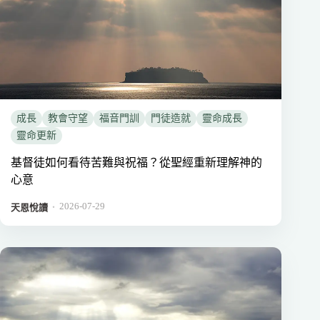
成長
教會守望
福音門訓
門徒造就
靈命成長
靈命更新
基督徒如何看待苦難與祝福？從聖經重新理解神的
心意
2026-07-29
．
天恩悅讀