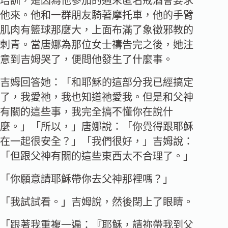
培訓，是因為他參加的週末匿名戒酒會要求
他來。他和一群朋友騎著摩托車，他的手臂
肌肉有籃球那麼大，上面布滿了象徵邪教的
刺青。當唐娜為那位女士禱告完之後，她注
意到吉姆哭了，便問他發生了什麼事。
吉姆回答她：「和耶穌的這部分我已經搞定
了，我愛祂，我也知道祂愛我。但是和父神
有關的這些事，我完全搞不懂你在說什
麼。」「所以，」唐娜說：「你覺得跟耶穌
在一起很安全？」「我們很好，」吉姆說：
「但跟父神有關的這些東西太不合理了。」
「你願意請耶穌帶你去父神那裡嗎？」
「我試試看。」吉姆說，然後閉上了眼睛。
「跟著我重複一遍：『耶穌，請祢帶我到父