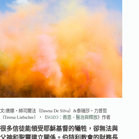
文/唐娜‧締司爾法（Dawna De Silva）&泰瑞莎‧力普哲
（Teresa Liebscher），《
SOZO：救恩、醫治與釋放
》作者
很多信徒能領受耶穌基督的犧牲，卻無法與
父神和聖靈建立關係。伯特利教會的財務長