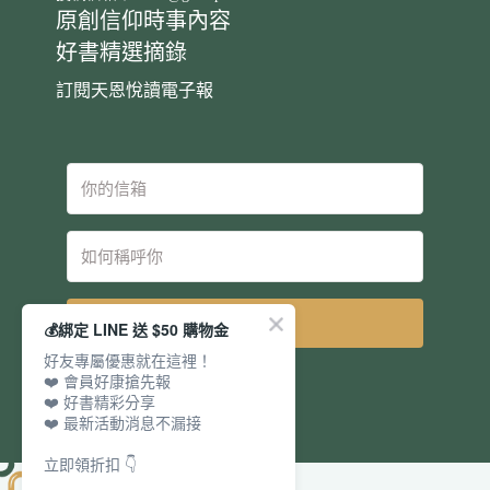
原創信仰時事內容
好書精選摘錄
訂閱天恩悅讀電子報
立即訂閱
💰綁定 LINE 送 $50 購物金
好友專屬優惠就在這裡！
❤️ 會員好康搶先報
❤️ 好書精彩分享
❤️ 最新活動消息不漏接
立即領折扣 👇