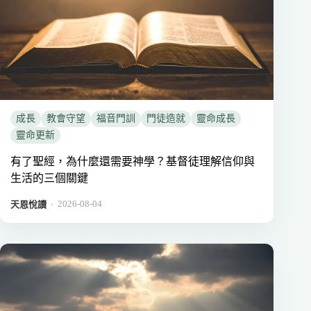
成長
教會守望
福音門訓
門徒造就
靈命成長
靈命更新
有了聖經，為什麼還需要神學？基督徒理解信仰與
生活的三個關鍵
2026-08-04
．
天恩悅讀