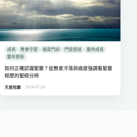
成長
教會守望
福音門訓
門徒造就
靈命成長
靈命更新
如何正確認識聖靈？從教會冷落與過度強調看聖靈
經歷的聖經分辨
2026-07-29
．
天恩悅讀