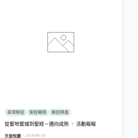
真理解經
聖經輔導
解經釋義
從聖地聖城到聖經－邁向成熟 ． 活動報報
2018-08-30
．
天恩悅讀