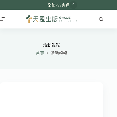
全館
799免運
跳
至
主
要
內
容
活動報報
首頁
活動報報