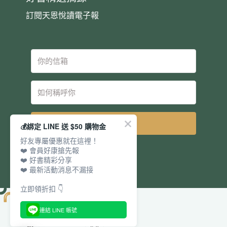
訂閱天恩悅讀電子報
立即訂閱
💰綁定 LINE 送 $50 購物金
好友專屬優惠就在這裡！
❤️ 會員好康搶先報
❤️ 好書精彩分享
❤️ 最新活動消息不漏接
立即領折扣 👇
連結 LINE 帳號
電話：
傳真：