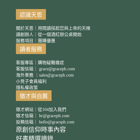
認識天恩
關於天恩｜用閱讀搭起您與上帝的天梯
讀創辦人｜從一個酒紅辦公桌開始
服務項目｜團購優惠
讀者服務
客服專區｜購物疑難雜症
客服信箱｜
grace@graceph.com
海外業務 ｜
sales@graceph.com
小凳子會員福利
隱私權政策
徵才與自薦
徵才網站｜從104加入我們
徵才信箱｜
hr@graceph.com
投稿信箱｜
hello@graceph.com
原創信仰時事內容
好書精選摘錄