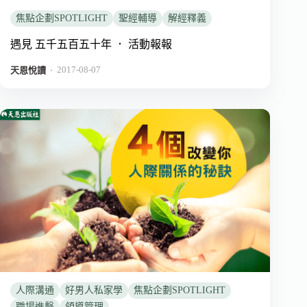
焦點企劃SPOTLIGHT
聖經輔導
解經釋義
遇見 五千五百五十年 ． 活動報報
2017-08-07
．
天恩悅讀
人際溝通
好男人私家學
焦點企劃SPOTLIGHT
職場進擊
領導管理