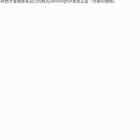
時他才發現原來自己的姓氏Dennington意思正是「丹麥的禮物」