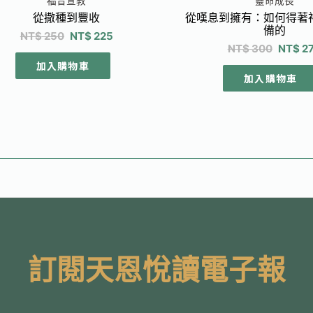
福音宣教
靈命成長
從撒種到豐收
從嘆息到擁有：如何得著
備的
NT$
250
NT$
225
NT$
300
NT$
2
加入購物車
加入購物車
訂閱天恩悅讀電子報