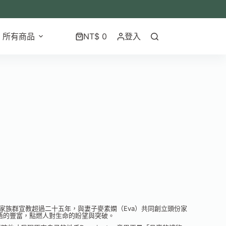
所有商品
NT$
0
登入
家族群宣教超過二十五年，與妻子麥素嫻（Eva）共同創立頭份家
語的豐富，點燃人對生命的盼望與突破。