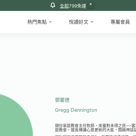
全館
799免運
熱門焦點
悅讀好文
專屬會員
鄧靈德
Gregg Dennington
頭份家庭教會主任牧師，來臺對未得之民──客
庭教會，擅長傳講心意更新的大能，開啟神話