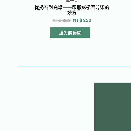
電子書
從扔石到高舉——跟耶穌學習尊榮的
妙方
NT$
280
NT$
252
加入購物車