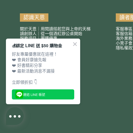
認識天恩
讀者
關於天恩｜用閱讀搭起您與上帝的天梯
客服專區
讀創辦人｜從一個酒紅辦公桌開始
客服信
服務項目｜團購優惠
海外業務
小凳子會
💰綁定 LINE 送 $50 購物金
隱私權政
好友專屬優惠就在這裡！
❤️ 會員好康搶先報
❤️ 好書精彩分享
❤️ 最新活動消息不漏接
立即領折扣 👇
連結 LINE 帳號