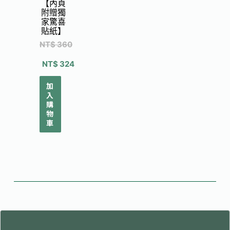
【內頁
附贈獨
家驚喜
貼紙】
NT$
360
NT$
324
加
入
購
物
車