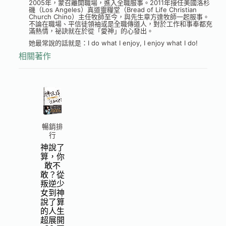
2005年，蒙召離開職場，進入全職服事。2011年接任美國洛杉
磯（Los Angeles）真道靈糧堂（Bread of Life Christian
Church Chino）主任牧師至今，與先生章方達牧師一起服事。
不論在職場、平信徒領袖或是全職傳道人，對於工作和事奉都充
滿熱情，祕訣就在於從「愛神」的心發出。
她最常說的話就是：I do what I enjoy, I enjoy what I do!
相關著作
暢銷排
行
神說了
算，你
敢不
敢？從
叛逆少
女到神
說了算
的人生
超展開