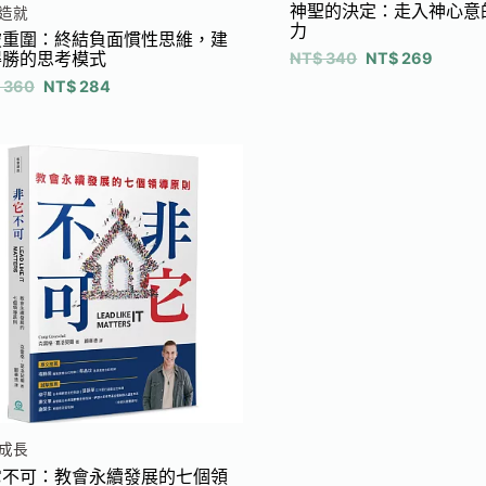
神聖的決定：走入神心意
造就
力
破重圍：終結負面慣性思維，建
得勝的思考模式
NT$
340
NT$
269
360
NT$
284
成長
它不可：教會永續發展的七個領