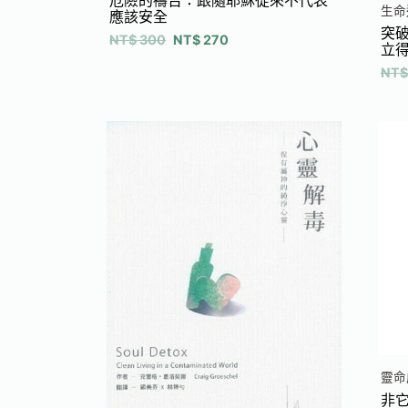
危險的禱告：跟隨耶穌從來不代表
生命
應該安全
突
NT$
300
NT$
270
立
NT$
靈命
非