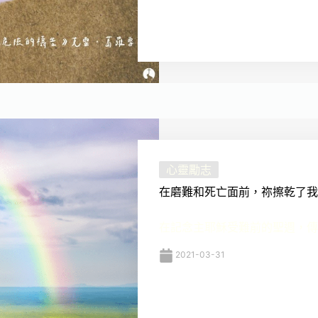
心靈勵志
在磨難和死亡面前，祢擦乾了我
在記念主耶穌受難前的聖週，傳統
2021-03-31