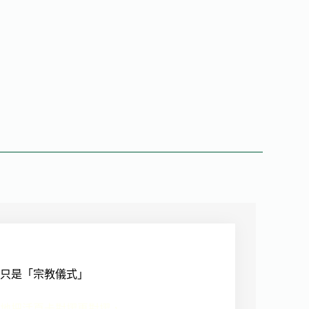
只是「宗教儀式」
把活頁卡對摺再對摺， ...