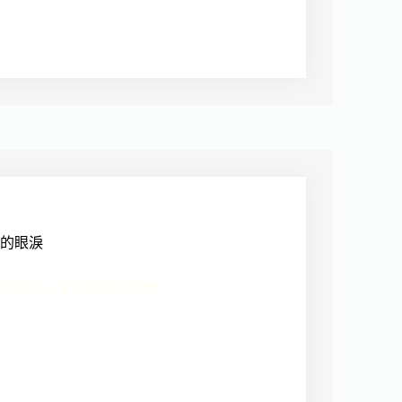
的眼淚
猶太人會在聖週四的晚 ...