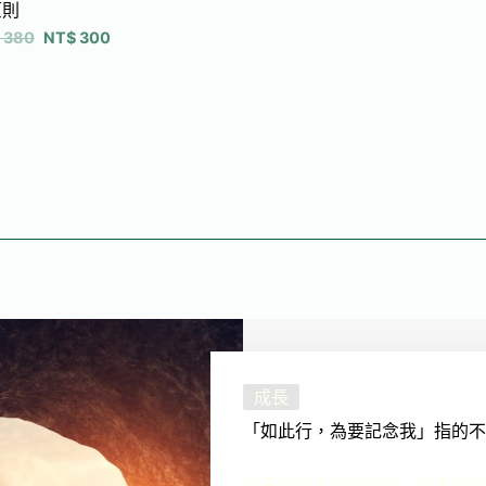
原則
380
NT$
300
成長
「如此行，為要記念我」指的不
幾乎所有人都離開後，我盡可能地