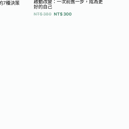
啟動改變：一次前進一步，成為更
的7種決策
好的自己
NT$
380
NT$
300