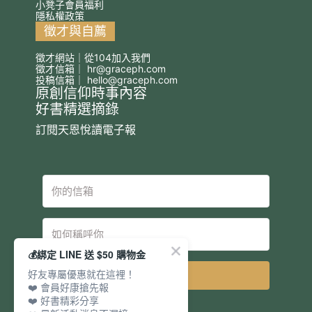
小凳子會員福利
隱私權政策
徵才與自薦
徵才網站｜從104加入我們
徵才信箱｜
hr@graceph.com
投稿信箱｜
hello@graceph.com
原創信仰時事內容
好書精選摘錄
訂閱天恩悅讀電子報
💰綁定 LINE 送 $50 購物金
好友專屬優惠就在這裡！
立即訂閱
❤️ 會員好康搶先報
❤️ 好書精彩分享