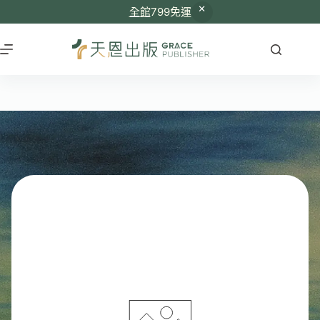
全館
799免運