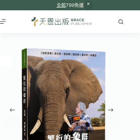
全館
799免運