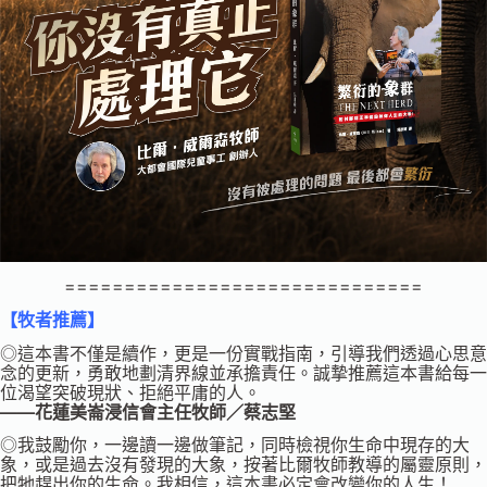
==============================
【牧者推薦】
◎這本書不僅是續作，更是一份實戰指南，引導我們透過心思意
念的更新，勇敢地劃清界線並承擔責任。誠摯推薦這本書給每一
位渴望突破現狀、拒絕平庸的人。
——花蓮美崙浸信會主任牧師／蔡志堅
◎我鼓勵你，一邊讀一邊做筆記，同時檢視你生命中現存的大
象，或是過去沒有發現的大象，按著比爾牧師教導的屬靈原則，
把牠趕出你的生命。我相信，這本書必定會改變你的人生！