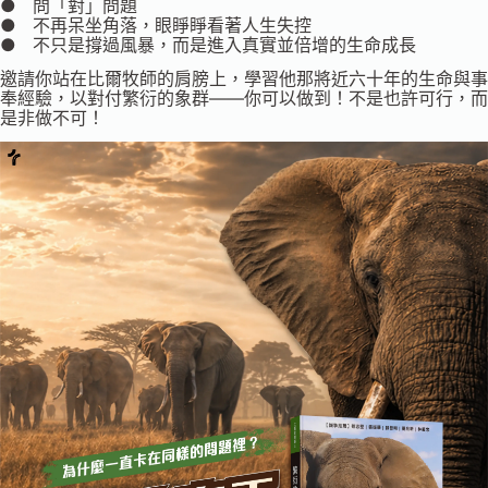
● 問「對」問題
● 不再呆坐角落，眼睜睜看著人生失控
● 不只是撐過風暴，而是進入真實並倍增的生命成長
邀請你站在比爾牧師的肩膀上，學習他那將近六十年的生命與事
奉經驗，以對付繁衍的象群——你可以做到！不是也許可行，而
是非做不可！