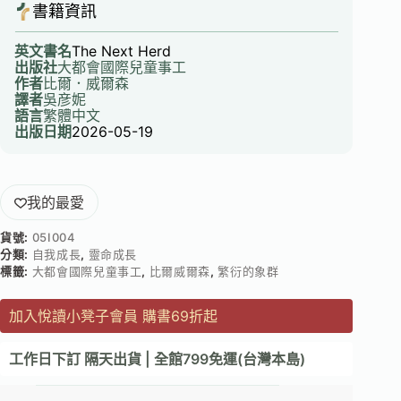
書籍資訊
英文書名
The Next Herd
出版社
大都會國際兒童事工
作者
比爾．威爾森
譯者
吳彦妮
語言
繁體中文
出版日期
2026-05-19
我的最愛
貨號:
05I004
分類:
自我成長
,
靈命成長
標籤:
大都會國際兒童事工
,
比爾威爾森
,
繁衍的象群
加入悅讀小凳子會員 購書69折起
工作日下訂 隔天出貨 | 全館799免運(台灣本島)