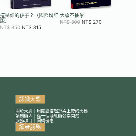
這是誰的孩子？（國際增訂
大象不抽象
這是誰
版）
繪本）
NT$
300
NT$
270
NT$
350
NT$
315
NT$
2
認識天恩
關於天恩｜用閱讀搭起您與上帝的天梯
讀創辦人｜從一個酒紅辦公桌開始
服務項目｜團購優惠
讀者服務