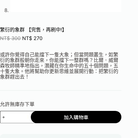
繁衍的象群 【完售，再刷中!】
NT$
300
NT$
270
或許你覺得自己能擋下一隻大象；但當問題叢生，如繁
衍的象群般朝你走來，你能擋下一整群嗎？比爾．威爾
森牧師精準地指出，潛藏在你生命中的五十個問題，五
十隻大象。他將幫助你更新思維並展開行動：把繁衍的
象群趕出去！
允許無庫存下單
加入購物車