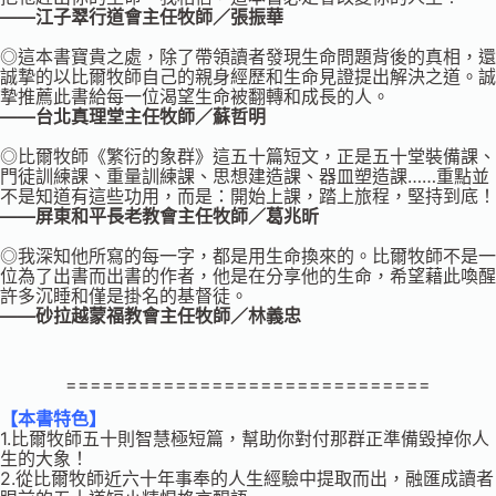
——江子翠行道會主任牧師／張振華
◎這本書寶貴之處，除了帶領讀者發現生命問題背後的真相，還
誠摯的以比爾牧師自己的親身經歷和生命見證提出解決之道。誠
摯推薦此書給每一位渴望生命被翻轉和成長的人。
——台北真理堂主任牧師／蘇哲明
◎比爾牧師《繁衍的象群》這五十篇短文，正是五十堂裝備課、
門徒訓練課、重量訓練課、思想建造課、器皿塑造課……重點並
不是知道有這些功用，而是：開始上課，踏上旅程，堅持到底！
——屏東和平長老教會主任牧師／葛兆昕
◎我深知他所寫的每一字，都是用生命換來的。比爾牧師不是一
位為了出書而出書的作者，他是在分享他的生命，希望藉此喚醒
許多沉睡和僅是掛名的基督徒。
——砂拉越蒙福教會主任牧師／林義忠
==============================
【本書特色】
1.比爾牧師五十則智慧極短篇，幫助你對付那群正準備毀掉你人
生的大象！
2.從比爾牧師近六十年事奉的人生經驗中提取而出，融匯成讀者