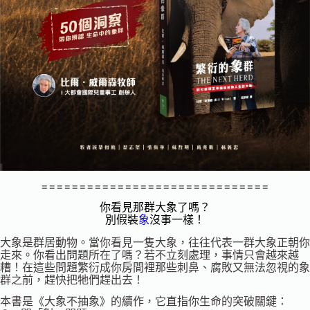
==============================
你看見那群大象了嗎？
別假裝
象
沒事一樣！
大象是群居動物。當你看見一隻大象，往往代表一群大象正朝你
走來。你看出問題所在了嗎？若不立刻處理，事情只會越來越
糟！在這些問題繁衍成你房間裡那些刺鼻、腐敗又無法忽視的象
群之前，趕快把牠們趕出去！
本書是《大象不抽象》的續作，它直指你生命的突破關鍵：