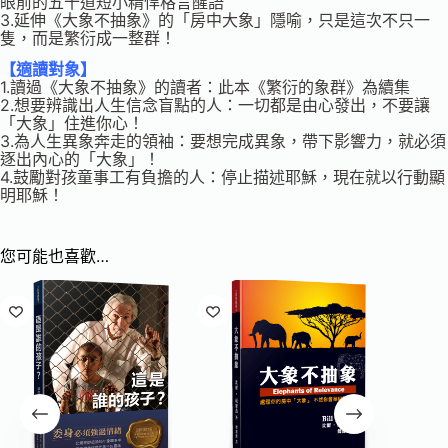
眼前的五十道短小精悍格言醒語
3.延伸《大象不抽象》的「房中大象」隱喻，只是這次不只一
隻，而是繁衍成一整群！
【適讀對象】
1.讀過《大象不抽象》的讀者：此本《繁衍的象群》為續集
2.想要辨識出人生信念盲點的人：一切都是由心發出，不要讓
「大象」住進你心！
3.為人生異象奔走的領袖：要想完成異象，帶下影響力，就必須
逐出內心的「大象」！
4.鼓勵對孩童事工有負擔的人：停止描述耶穌，現在就以行動顯
明耶穌！
您可能也喜歡…