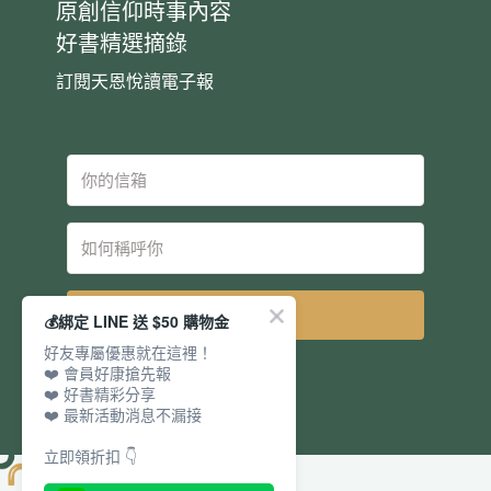
原創信仰時事內容
好書精選摘錄
訂閱天恩悅讀電子報
立即訂閱
💰綁定 LINE 送 $50 購物金
好友專屬優惠就在這裡！
❤️ 會員好康搶先報
❤️ 好書精彩分享
❤️ 最新活動消息不漏接
立即領折扣 👇