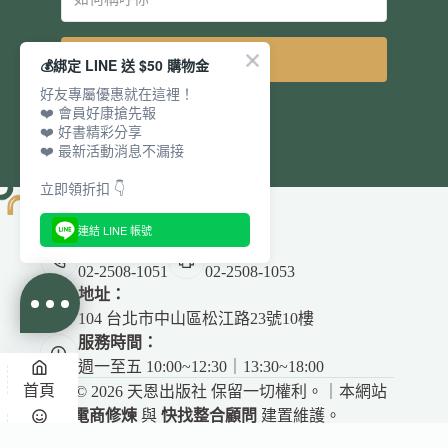
立即訂閱
💰綁定 LINE 送 $50 購物金
好友專屬優惠就在這裡！
❤️ 會員好康搶先報
❤️ 好書精彩分享
❤️ 最新活動消息不漏接
立即領折扣 👇
連結 LINE 帳號
電話：
傳真：
02-2508-1051
02-2508-1053
地址：
104 台北市中山區松江路23號10樓
服務時間：
週一至五 10:00~12:30｜13:30~18:00
首頁
Copyright © 2026 天恩出版社 保留一切權利。｜本網站
由
電商修煉
與
快找整合顧問
建置維護。
悅讀