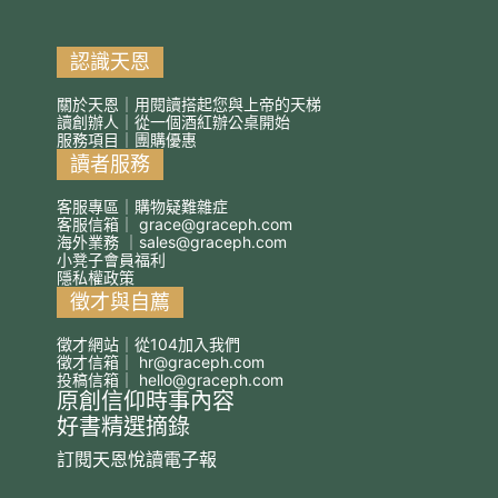
認識天恩
關於天恩｜用閱讀搭起您與上帝的天梯
讀創辦人｜從一個酒紅辦公桌開始
服務項目｜團購優惠
讀者服務
客服專區｜購物疑難雜症
客服信箱｜
grace@graceph.com
海外業務 ｜
sales@graceph.com
小凳子會員福利
隱私權政策
徵才與自薦
徵才網站｜從104加入我們
徵才信箱｜
hr@graceph.com
投稿信箱｜
hello@graceph.com
原創信仰時事內容
好書精選摘錄
訂閱天恩悅讀電子報