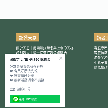
認識天恩
讀者
關於天恩｜用閱讀搭起您與上帝的天梯
客服專區
讀創辦人｜從一個酒紅辦公桌開始
客服信
服務項目｜團購優惠
海外業務
💰綁定 LINE 送 $50 購物金
小凳子會
好友專屬優惠就在這裡！
隱私權政
❤️ 會員好康搶先報
❤️ 好書精彩分享
❤️ 最新活動消息不漏接
立即領折扣 👇
連結 LINE 帳號