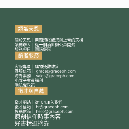
認識天恩
關於天恩｜用閱讀搭起您與上帝的天梯
讀創辦人｜從一個酒紅辦公桌開始
服務項目｜團購優惠
讀者服務
客服專區｜購物疑難雜症
客服信箱｜
grace@graceph.com
海外業務 ｜
sales@graceph.com
小凳子會員福利
隱私權政策
徵才與自薦
徵才網站｜從104加入我們
徵才信箱｜
hr@graceph.com
投稿信箱｜
hello@graceph.com
原創信仰時事內容
好書精選摘錄