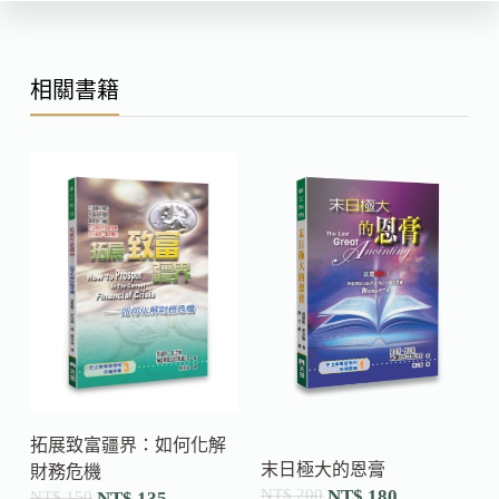
相關書籍
拓展致富疆界：如何化解
末日極大的恩膏
財務危機
NT$
200
NT$
180
NT$
150
NT$
135