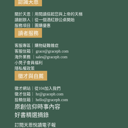
認識天恩
關於天恩｜用閱讀搭起您與上帝的天梯
讀創辦人｜從一個酒紅辦公桌開始
服務項目｜團購優惠
讀者服務
客服專區｜購物疑難雜症
客服信箱｜
grace@graceph.com
海外業務 ｜
sales@graceph.com
小凳子會員福利
隱私權政策
徵才與自薦
徵才網站｜從104加入我們
徵才信箱｜
hr@graceph.com
投稿信箱｜
hello@graceph.com
原創信仰時事內容
好書精選摘錄
訂閱天恩悅讀電子報